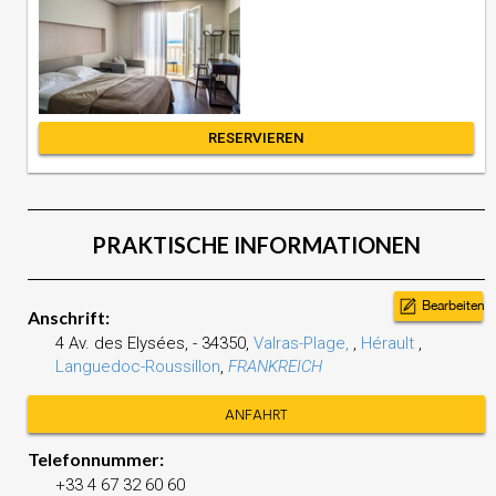
RESERVIEREN
PRAKTISCHE INFORMATIONEN
Bearbeiten
Anschrift:
4 Av. des Elysées,
-
34350,
Valras-Plage,
,
Hérault
,
Languedoc-Roussillon
,
FRANKREICH
ANFAHRT
Telefonnummer:
+33 4 67 32 60 60