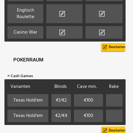
Englisch
Roulette
Casino War
Bearbeiten
POKERRAUM
> Cash Games
Varianten
Blinds
Cave min.
Rake
Texas Hold'em
€1/€2
€100
Texas Hold'em
€2/€4
€100
Bearbeiten