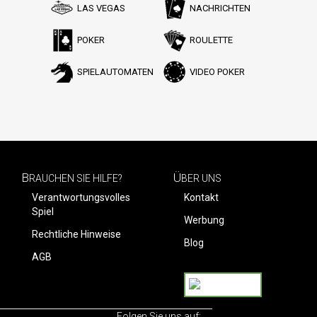
LAS VEGAS
NACHRICHTEN
POKER
ROULETTE
SPIELAUTOMATEN
VIDEO POKER
B
Ü
RAUCHEN SIE HILFE?
BER UNS
Verantwortungsvolles
Kontakt
Spiel
Werbung
Rechtliche Hinweise
Blog
AGB
Folgen Sie uns auf: