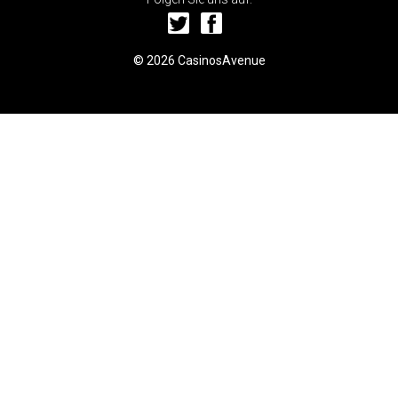
© 2026
CasinosAvenue