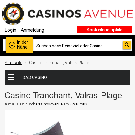
Login
Anmeldung
Kostenlose spiele
in der
Nähe
Startseite
Casino Tranchant, Valras-Plage
DAS CASINO
Casino Tranchant, Valras-Plage
Aktualisiert durch
CasinosAvenue
am
22/10/2025