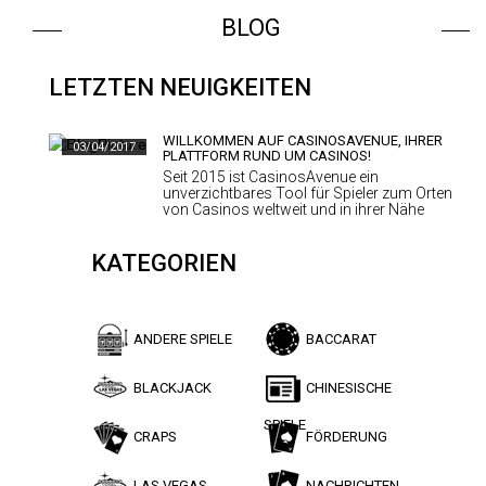
BLOG
LETZTEN NEUIGKEITEN
WILLKOMMEN AUF CASINOSAVENUE, IHRER
03/04/2017
PLATTFORM RUND UM CASINOS!
Seit 2015 ist CasinosAvenue ein
unverzichtbares Tool für Spieler zum Orten
von Casinos weltweit und in ihrer Nähe
geworden. D…
KATEGORIEN
ANDERE SPIELE
BACCARAT
BLACKJACK
CHINESISCHE
SPIELE
CRAPS
FÖRDERUNG
LAS VEGAS
NACHRICHTEN