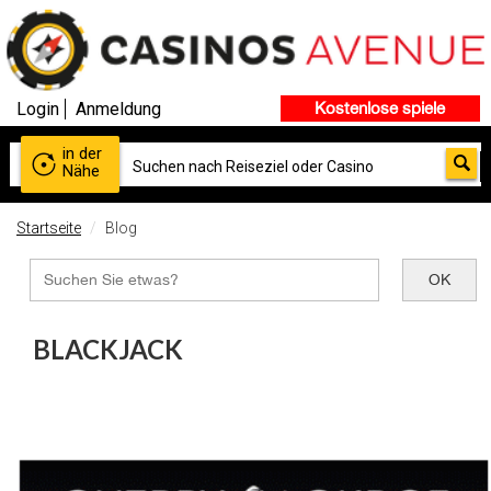
Login
Anmeldung
Kostenlose spiele
in der
Nähe
Startseite
Blog
BLACKJACK