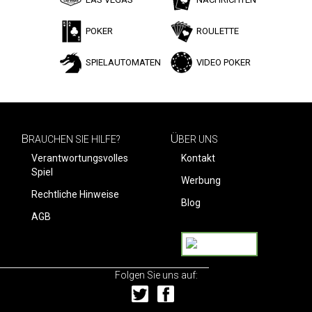
POKER
ROULETTE
SPIELAUTOMATEN
VIDEO POKER
B
Ü
RAUCHEN SIE HILFE?
BER UNS
Verantwortungsvolles
Kontakt
Spiel
Werbung
Rechtliche Hinweise
Blog
AGB
Folgen Sie uns auf: