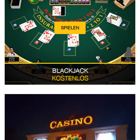
SPIELEN
BLACKJACK
KOSTENLOS