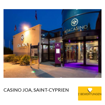
CASINO JOA, SAINT-CYPRIEN
2 BEWERTUNGEN