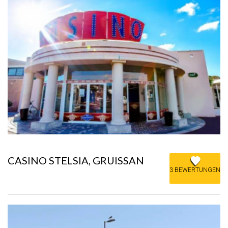
CASINO STELSIA, GRUISSAN
3 BEWERTUNGEN