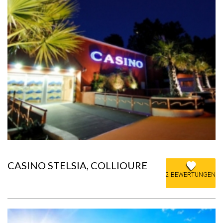
CASINO STELSIA, COLLIOURE
2 BEWERTUNGEN