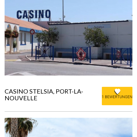
CASINO STELSIA, PORT-LA-
NOUVELLE
1 BEWERTUNGEN