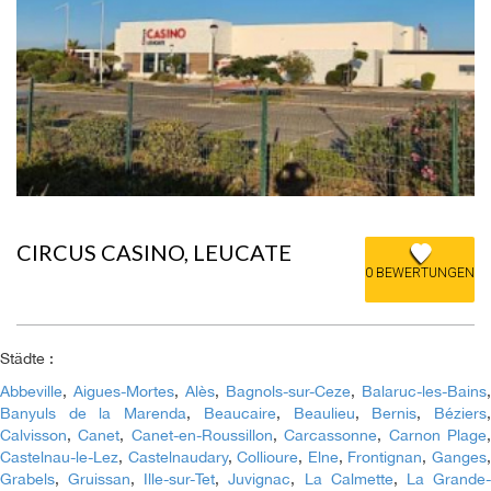
CIRCUS CASINO, LEUCATE
0 BEWERTUNGEN
Städte :
Abbeville
,
Aigues-Mortes
,
Alès
,
Bagnols-sur-Ceze
,
Balaruc-les-Bains
,
Banyuls de la Marenda
,
Beaucaire
,
Beaulieu
,
Bernis
,
Béziers
Calvisson
,
Canet
,
Canet-en-Roussillon
,
Carcassonne
,
Carnon Plage
Castelnau-le-Lez
,
Castelnaudary
,
Collioure
,
Elne
,
Frontignan
,
Ganges
Grabels
,
Gruissan
,
Ille-sur-Tet
,
Juvignac
,
La Calmette
,
La Grande