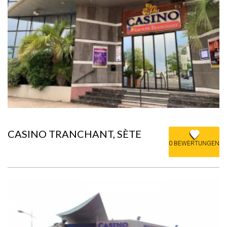
CASINO TRANCHANT, SÈTE
0 BEWERTUNGEN