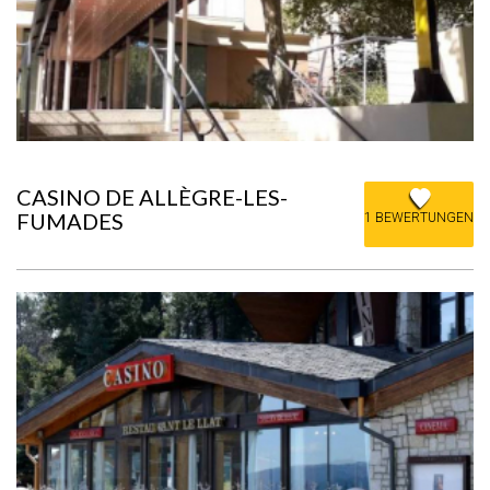
CASINO DE ALLÈGRE-LES-
FUMADES
1 BEWERTUNGEN