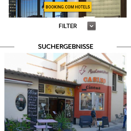
BOOKING.COM HOTELS
FILTER
SUCHERGEBNISSE