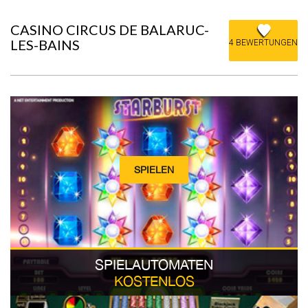
CASINO CIRCUS DE BALARUC-
LES-BAINS
4 BEWERTUNGEN
SPIELEN
SPIELAUTOMATEN
KOSTENLOS