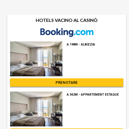
HOTELS VACINO AL CASINÒ
A 198M - ALBIZZIA
PRENOTARE
A 342M - APPARTEMENT ESTAQUE