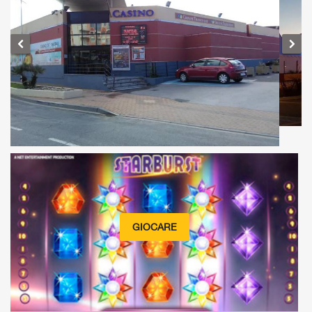
GIOCARE