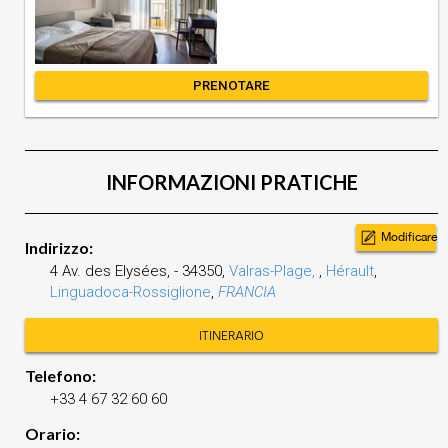
PRENOTARE
INFORMAZIONI PRATICHE
Modificare
Indirizzo:
4 Av. des Elysées,
-
34350,
Valras-Plage,
,
Hérault
,
Linguadoca-Rossiglione
,
FRANCIA
ITINERARIO
Telefono:
+33 4 67 32 60 60
Orario: