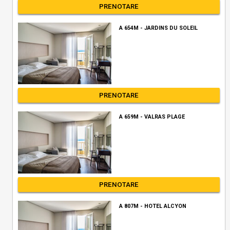
PRENOTARE
A 654M - JARDINS DU SOLEIL
PRENOTARE
A 659M - VALRAS PLAGE
PRENOTARE
A 807M - HOTEL ALCYON