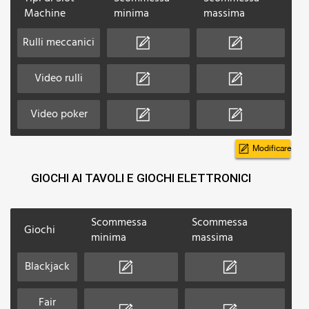
Machine
minima
massima
Rulli meccanici
Video rulli
Video poker
Modificare
GIOCHI AI TAVOLI E GIOCHI ELETTRONICI
Scommessa
Scommessa
Giochi
minima
massima
Blackjack
Fair