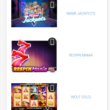
MIAMI JACKPOTS
RESPIN MANIA
WOLF GOLD