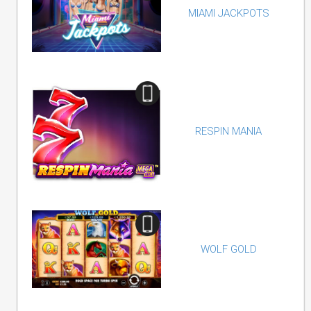
MIAMI JACKPOTS
RESPIN MANIA
WOLF GOLD