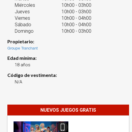
Miércoles
10h00 - 03h00
Jueves
10h00 - 03h00
Viernes
10h00 - 04h00
Sábado
10h00 - 04h00
Domingo
10h00 - 03h00
Propietario:
Groupe Tranchant
Edad mínima:
18 años
Código de vestimenta:
N/A
NUEVOS JUEGOS GRATIS