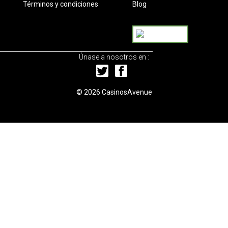
Términos y condiciones
Blog
Únase a nosotros en :
© 2026
CasinosAvenue