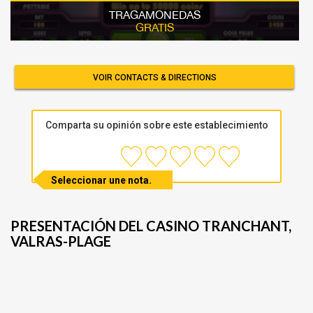
TRAGAMONEDAS
GRATIS
VOIR CONTACTS & DIRECTIONS
Comparta su opinión sobre este establecimiento
Seleccionar une nota.
PRESENTACIÓN DEL CASINO TRANCHANT,
VALRAS-PLAGE