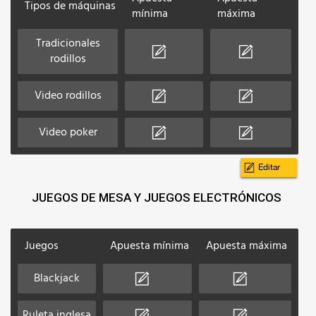
Tipos de máquinas
mínima
máxima
Tradicionales
rodillos
Video rodillos
Video poker
Editar
JUEGOS DE MESA Y JUEGOS ELECTRÓNICOS
Juegos
Apuesta mínima
Apuesta máxima
Blackjack
Ruleta inglesa