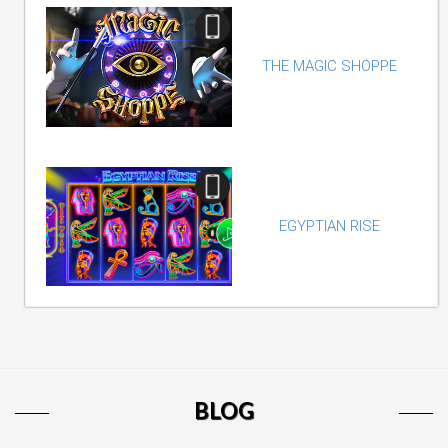
THE MAGIC SHOPPE
EGYPTIAN RISE
BLOG