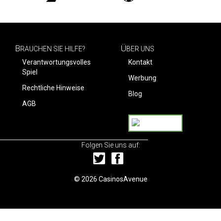
B
Ü
RAUCHEN SIE HILFE?
BER UNS
Verantwortungsvolles
Kontakt
Spiel
Werbung
Rechtliche Hinweise
Blog
AGB
Folgen Sie uns auf:
© 2026
CasinosAvenue