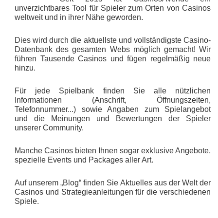
unverzichtbares Tool für Spieler zum Orten von Casinos
weltweit und in ihrer Nähe geworden.
Dies wird durch die aktuellste und vollständigste Casino-
Datenbank des gesamten Webs möglich gemacht! Wir
führen Tausende Casinos und fügen regelmäßig neue
hinzu.
Für jede Spielbank finden Sie alle nützlichen
Informationen (Anschrift, Öffnungszeiten,
Telefonnummer...) sowie Angaben zum Spielangebot
und die Meinungen und Bewertungen der Spieler
unserer Community.
Manche Casinos bieten Ihnen sogar exklusive Angebote,
spezielle Events und Packages aller Art.
Auf unserem „Blog“ finden Sie Aktuelles aus der Welt der
Casinos und Strategieanleitungen für die verschiedenen
Spiele.