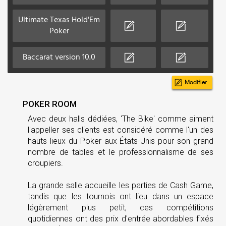
Ultimate Texas Hold'Em
Poker
Baccarat version 10.0
Modifier
POKER ROOM
Avec deux halls dédiées, 'The Bike' comme aiment
l'appeller ses clients est considéré comme l'un des
hauts lieux du Poker aux États-Unis pour son grand
nombre de tables et le professionnalisme de ses
croupiers.
La grande salle accueille les parties de Cash Game,
tandis que les tournois ont lieu dans un espace
légèrement plus petit, ces compétitions
quotidiennes ont des prix d'entrée abordables fixés