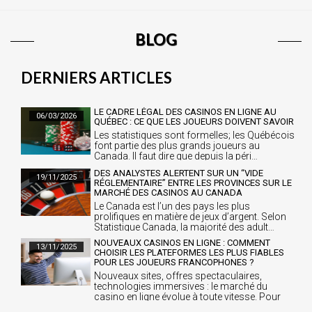
BLOG
DERNIERS ARTICLES
LE CADRE LÉGAL DES CASINOS EN LIGNE AU
06/03/2026
QUÉBEC : CE QUE LES JOUEURS DOIVENT SAVOIR
Les statistiques sont formelles; les Québécois
font partie des plus grands joueurs au
Canada. Il faut dire que depuis la péri…
DES ANALYSTES ALERTENT SUR UN “VIDE
19/11/2025
RÉGLEMENTAIRE” ENTRE LES PROVINCES SUR LE
MARCHÉ DES CASINOS AU CANADA
Le Canada est l’un des pays les plus
prolifiques en matière de jeux d’argent. Selon
Statistique Canada, la majorité des adult…
NOUVEAUX CASINOS EN LIGNE : COMMENT
13/11/2025
CHOISIR LES PLATEFORMES LES PLUS FIABLES
POUR LES JOUEURS FRANCOPHONES ?
Nouveaux sites, offres spectaculaires,
technologies immersives : le marché du
casino en ligne évolue à toute vitesse. Pour
le…