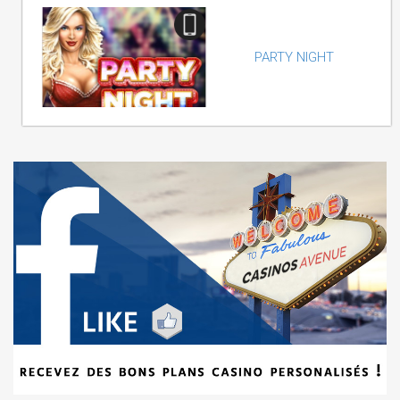
PARTY NIGHT