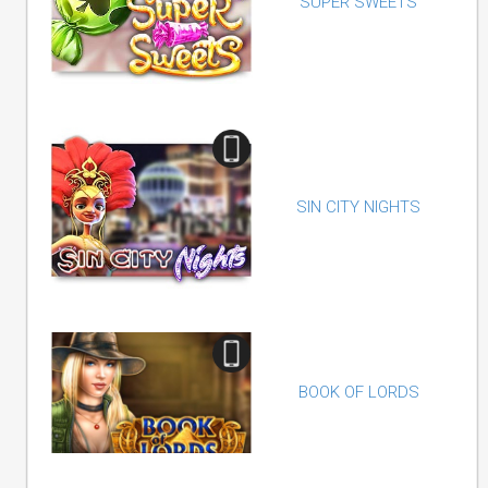
SUPER SWEETS
SIN CITY NIGHTS
BOOK OF LORDS