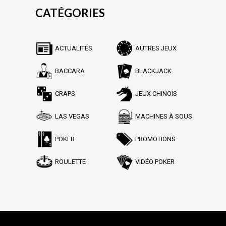
CATÉGORIES
ACTUALITÉS
AUTRES JEUX
BACCARA
BLACKJACK
CRAPS
JEUX CHINOIS
LAS VEGAS
MACHINES À SOUS
POKER
PROMOTIONS
ROULETTE
VIDÉO POKER