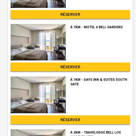
RÉSERVER
À 1KM - MOTEL 6 BELL GARDENS
RÉSERVER
À 1KM - DAYS INN & SUITES SOUTH
GATE
RÉSERVER
À 2KM - TRAVELODGE BELL LOS