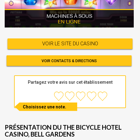
MACHINES À SOUS
EN LIGNE
VOIR LE SITE DU CASINO
VOIR CONTACTS & DIRECTIONS
Partagez votre avis sur cet établissement
Choisissez une note.
PRÉSENTATION DU THE BICYCLE HOTEL
CASINO, BELL GARDENS