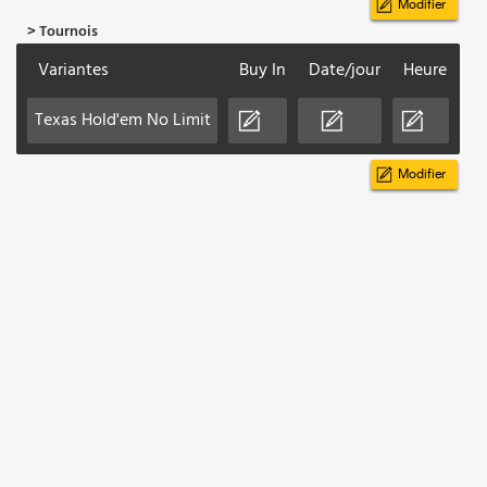
Modifier
> Tournois
Variantes
Buy In
Date/jour
Heure
Texas Hold'em No Limit
Modifier