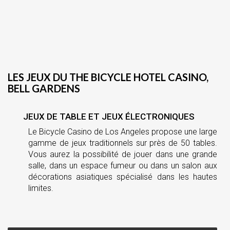
LES JEUX DU THE BICYCLE HOTEL CASINO,
BELL GARDENS
JEUX DE TABLE ET JEUX ÉLECTRONIQUES
Le Bicycle Casino de Los Angeles propose une large
gamme de jeux traditionnels sur près de 50 tables.
Vous aurez la possibilité de jouer dans une grande
salle, dans un espace fumeur ou dans un salon aux
décorations asiatiques spécialisé dans les hautes
limites.