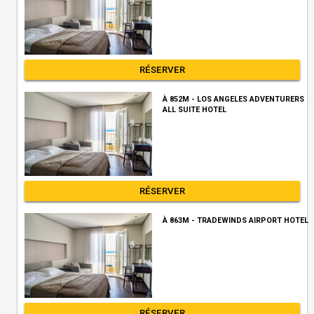
RÉSERVER
À 852M - LOS ANGELES ADVENTURERS
ALL SUITE HOTEL
RÉSERVER
À 863M - TRADEWINDS AIRPORT HOTEL
RÉSERVER