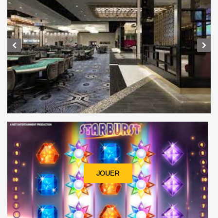
JOUER