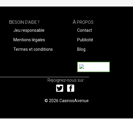
B
À
ESOIN D'AIDE ?
PROPOS
Jeu responsable
Contact
Mentions légales
Publicité
Termes et conditions
Blog
Rejoignez-nous sur :
© 2026
CasinosAvenue