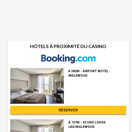
HÔTELS À PROXIMITÉ DU CASINO
À 582M - AIRPORT MOTEL -
INGLEWOOD
RÉSERVER
À 727M - ECONO LODGE
LAX/INGLEWOOD