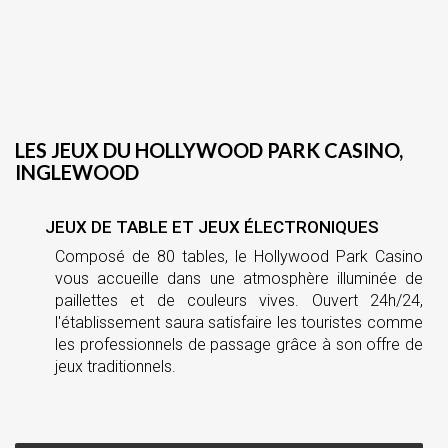
LES JEUX DU HOLLYWOOD PARK CASINO,
INGLEWOOD
JEUX DE TABLE ET JEUX ÉLECTRONIQUES
Composé de 80 tables, le Hollywood Park Casino
vous accueille dans une atmosphère illuminée de
paillettes et de couleurs vives. Ouvert 24h/24,
l'établissement saura satisfaire les touristes comme
les professionnels de passage grâce à son offre de
jeux traditionnels.