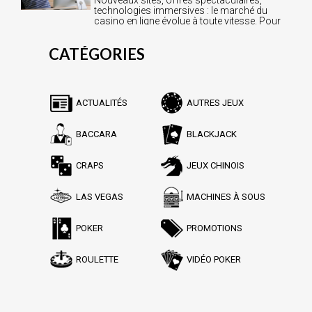
Nouveaux sites, offres spectaculaires,
technologies immersives : le marché du
casino en ligne évolue à toute vitesse. Pour
le…
CATÉGORIES
ACTUALITÉS
AUTRES JEUX
BACCARA
BLACKJACK
CRAPS
JEUX CHINOIS
LAS VEGAS
MACHINES À SOUS
POKER
PROMOTIONS
ROULETTE
VIDÉO POKER