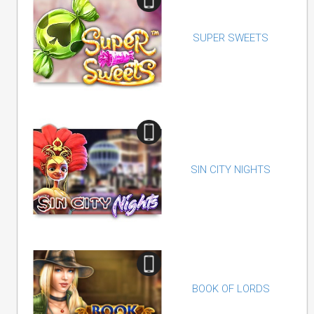
SUPER SWEETS
SIN CITY NIGHTS
BOOK OF LORDS