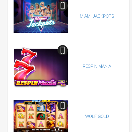
MIAMI JACKPOTS
RESPIN MANIA
WOLF GOLD