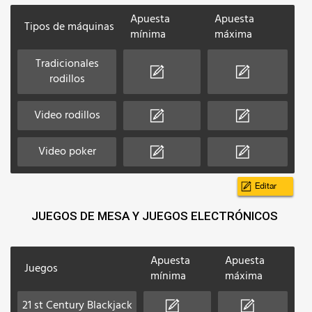
Apuesta
Apuesta
Tipos de máquinas
mínima
máxima
Tradicionales
rodillos
Video rodillos
Video poker
Editar
JUEGOS DE MESA Y JUEGOS ELECTRÓNICOS
Apuesta
Apuesta
Juegos
mínima
máxima
21 st Century Blackjack