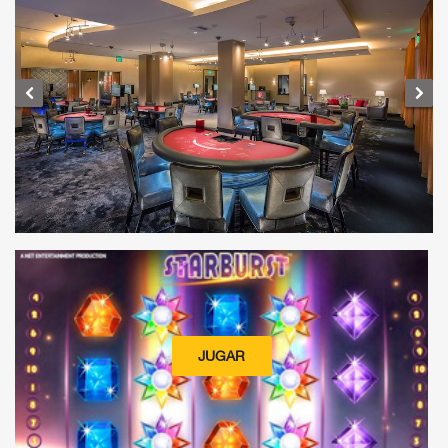
JUGAR