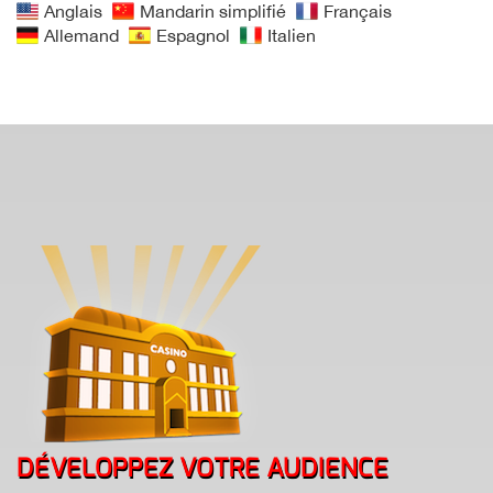
Anglais
Mandarin simplifié
Français
Allemand
Espagnol
Italien
DÉVELOPPEZ VOTRE AUDIENCE