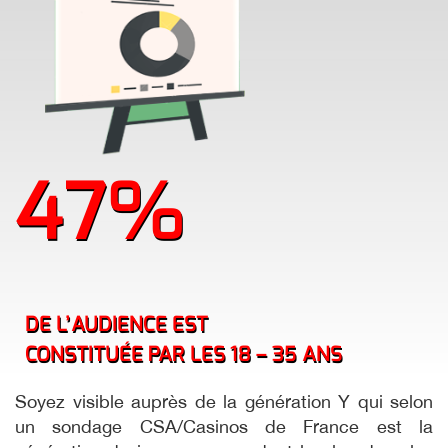
47%
DE L’AUDIENCE EST
CONSTITUÉE PAR LES 18 – 35 ANS
Soyez visible auprès de la génération Y qui selon
un sondage CSA/Casinos de France est la