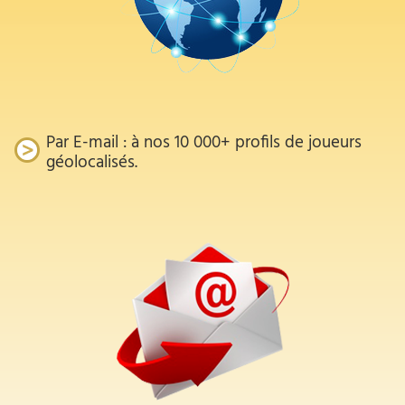
Par E-mail : à nos 10 000+ profils de joueurs
géolocalisés.