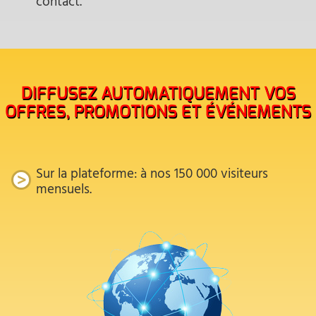
contact.
DIFFUSEZ AUTOMATIQUEMENT VOS
OFFRES, PROMOTIONS ET ÉVÉNEMENTS
Sur la plateforme: à nos 150 000 visiteurs
mensuels.