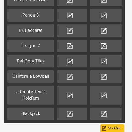
Three Card Poker
Panda 8
EZ Baccarat
Dragon 7
Pai Gow Tiles
California Lowball
Ultimate Texas
Hold’em
Blackjack
Modifier