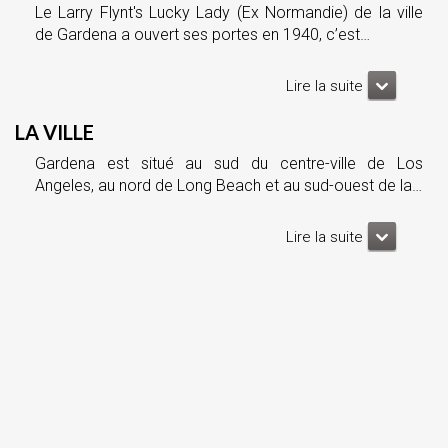
Le Larry Flynt's Lucky Lady (Ex Normandie) de la ville
de Gardena a ouvert ses portes en 1940, c’est…
Lire la suite
LA VILLE
Gardena est situé au sud du centre-ville de Los
Angeles, au nord de Long Beach et au sud-ouest de la…
Lire la suite