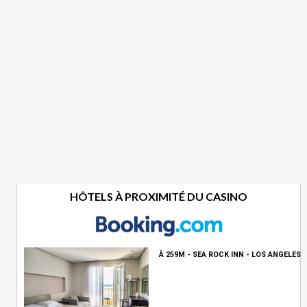
HÔTELS À PROXIMITÉ DU CASINO
À 259M - SEA ROCK INN - LOS ANGELES