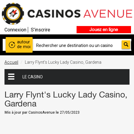
Connexion
S'inscrire
Jouez en ligne
autour
de moi
Accueil
Larry Flynt's Lucky Lady Casino, Gardena
LE CASINO
Larry Flynt's Lucky Lady Casino,
Gardena
Mis à jour par
CasinosAvenue
le
27/05/2023