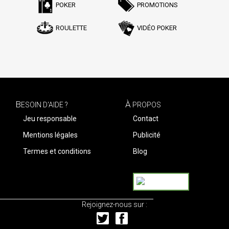
POKER
PROMOTIONS
ROULETTE
VIDÉO POKER
B
À
ESOIN D'AIDE ?
PROPOS
Jeu responsable
Contact
Mentions légales
Publicité
Termes et conditions
Blog
Rejoignez-nous sur :