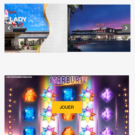
JOUER