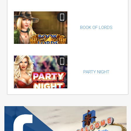
BOOK OF LORDS
PARTY NIGHT