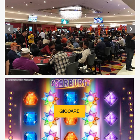
GIOCARE