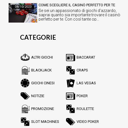
COME SCEGLIERE IL CASINÒ PERFETTO PER TE
08/10/2023
Se sei un appassionato di giochi d'azzardo,
saprai quanto sia importante trovare il casinò
perfetto per te. Con così tante op…
CATEGORIE
ALTRI GIOCHI
BACCARAT
BLACKJACK
CRAPS
GIOCHI CINESI
LAS VEGAS
NOTIZIE
POKER
PROMOZIONE
ROULETTE
SLOT MACHINES
VIDEO POKER