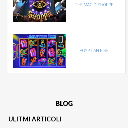
THE MAGIC SHOPPE
EGYPTIAN RISE
BLOG
ULITMI ARTICOLI