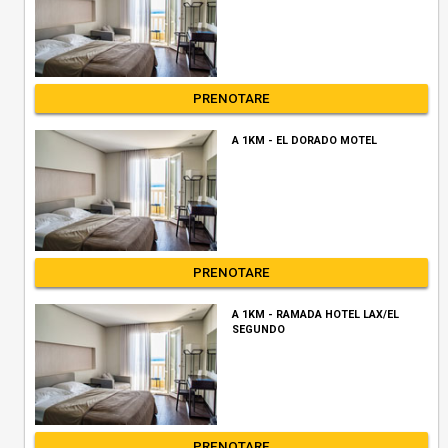
PRENOTARE
A 1KM - EL DORADO MOTEL
PRENOTARE
A 1KM - RAMADA HOTEL LAX/EL
SEGUNDO
PRENOTARE