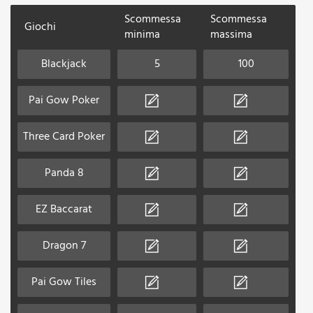
Scommessa
Scommessa
Giochi
minima
massima
Blackjack
5
100
Pai Gow Poker
Three Card Poker
Panda 8
EZ Baccarat
Dragon 7
Pai Gow Tiles