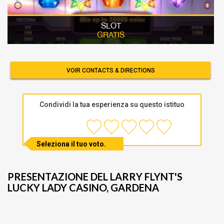
SLOT
GRATIS
VOIR CONTACTS & DIRECTIONS
Condividi la tua esperienza su questo istituo
Seleziona il tuo voto.
PRESENTAZIONE DEL LARRY FLYNT'S
LUCKY LADY CASINO, GARDENA