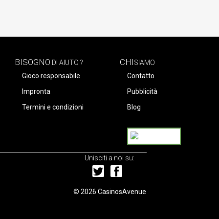
BISOGNO
CHI
DI AIUTO ?
SIAMO
Gioco responsabile
Contatto
Impronta
Pubblicità
Termini e condizioni
Blog
Unisciti a noi su:
© 2026
CasinosAvenue