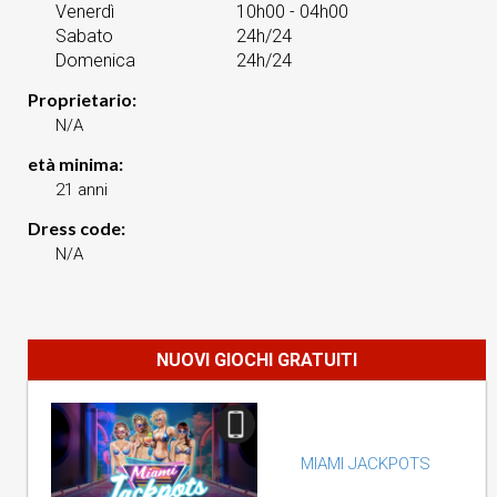
Venerdì
10h00 - 04h00
Sabato
24h/24
Domenica
24h/24
Proprietario:
N/A
età minima:
21 anni
Dress code:
N/A
NUOVI GIOCHI GRATUITI
MIAMI JACKPOTS