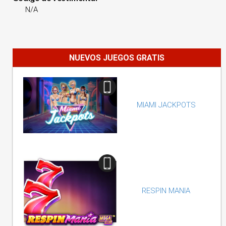
N/A
NUEVOS JUEGOS GRATIS
MIAMI JACKPOTS
RESPIN MANIA