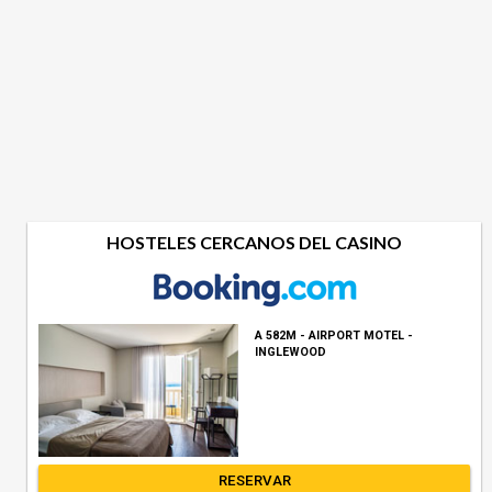
HOSTELES CERCANOS DEL CASINO
A 582M - AIRPORT MOTEL -
INGLEWOOD
RESERVAR