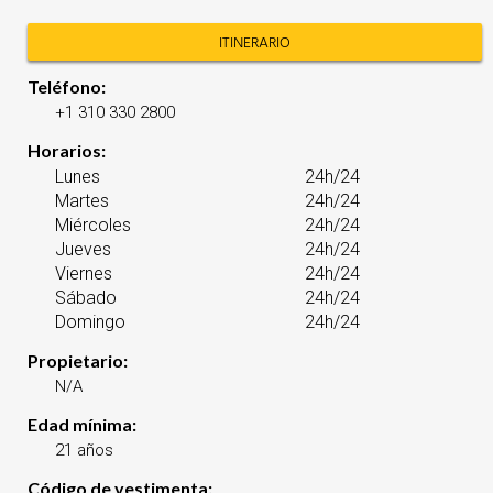
ITINERARIO
Teléfono:
+1 310 330 2800
Horarios:
Lunes
24h/24
Martes
24h/24
Miércoles
24h/24
Jueves
24h/24
Viernes
24h/24
Sábado
24h/24
Domingo
24h/24
Propietario:
N/A
Edad mínima:
21 años
Código de vestimenta: