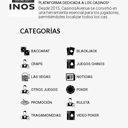
03/04/2017
PLATAFORMA DEDICADA A LOS CASINOS!
Desde 2015, CasinosAvenue se convirtió en
una herramienta esencial para los jugadores,
permitiéndoles localizar todos los cas…
CATEGORÍAS
BACCARAT
BLACKJACK
CRAPS
JUEGOS CHINOS
LAS VEGAS
NOTICIAS
OTROS JUEGOS
POKER
PROMOCIÓN
RULETA
TRAGAMONEDAS
VIDEO POKER