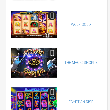
WOLF GOLD
THE MAGIC SHOPPE
EGYPTIAN RISE