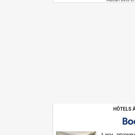
HÔTELS À
À 4KM - DEVONSH