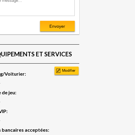
Envoyer
UIPEMENTS ET SERVICES
Modifier
g/Voiturier:
.
 de jeu:
.
VIP:
.
 bancaires acceptées: