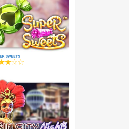
ER SWEETS