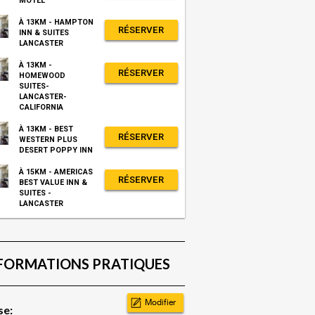
MOTEL
À 13KM - HAMPTON
RÉSERVER
INN & SUITES
LANCASTER
À 13KM -
RÉSERVER
HOMEWOOD
SUITES-
LANCASTER-
CALIFORNIA
À 13KM - BEST
RÉSERVER
WESTERN PLUS
DESERT POPPY INN
À 15KM - AMERICAS
RÉSERVER
BEST VALUE INN &
SUITES -
LANCASTER
FORMATIONS PRATIQUES
Modifier
se: