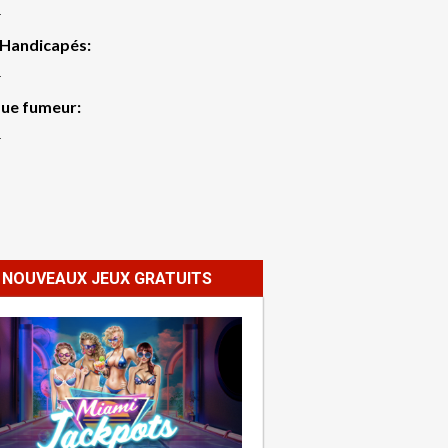
.
 Handicapés:
.
que fumeur:
.
NOUVEAUX JEUX GRATUITS