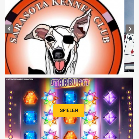
SPIELEN