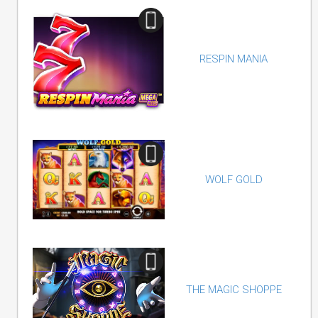
RESPIN MANIA
WOLF GOLD
THE MAGIC SHOPPE