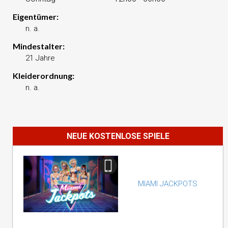
Eigentümer:
n. a.
Mindestalter:
21 Jahre
Kleiderordnung:
n. a.
NEUE KOSTENLOSE SPIELE
MIAMI JACKPOTS