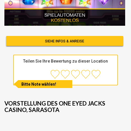
SPIELAUTOMATEN
KOSTENLOS
SIEHE INFOS & ANREISE
Teilen Sie Ihre Bewertung zu dieser Location
Bitte Note wählen!
VORSTELLUNG DES ONE EYED JACKS
CASINO, SARASOTA