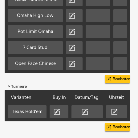
Omaha High Low
Pot Limit Omaha
7 Card Stud
Open Face Chinese
Bearbeiten
> Turniere
Varianten
Buy In
Datum/Tag
Uhrzeit
Texas Hold'em
Bearbeiten