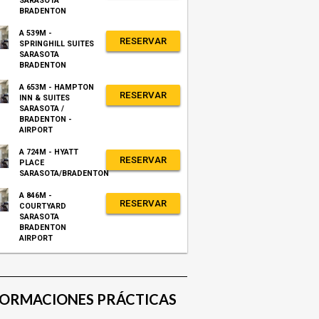
SARASOTA
BRADENTON
A 539M -
RESERVAR
SPRINGHILL SUITES
SARASOTA
BRADENTON
A 653M - HAMPTON
RESERVAR
INN & SUITES
SARASOTA /
BRADENTON -
AIRPORT
A 724M - HYATT
RESERVAR
PLACE
SARASOTA/BRADENTON
A 846M -
RESERVAR
COURTYARD
SARASOTA
BRADENTON
AIRPORT
FORMACIONES PRÁCTICAS