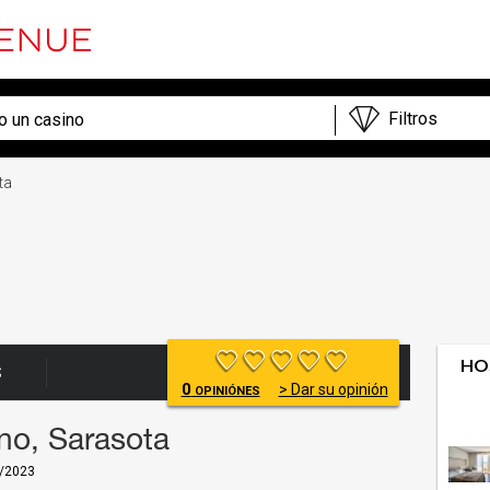
ta
HO
S
0
> Dar su opinión
OPINIÓNES
no, Sarasota
/2023