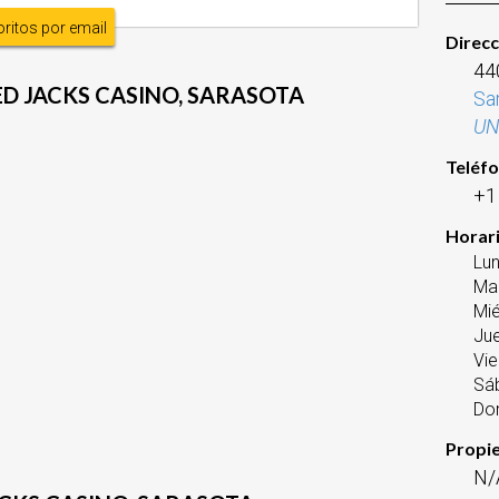
oritos por email
Direcc
44
D JACKS CASINO, SARASOTA
Sa
UN
Teléfo
+1
Horari
Lu
Ma
Mié
Ju
Vie
Sá
Do
Propie
N/