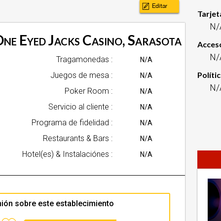
Editar
Tarjet
N/
One Eyed Jacks Casino, Sarasota
Acceso
N/
Tragamonedas :
N/A
Políti
Juegos de mesa :
N/A
N/
Poker Room :
N/A
Servicio al cliente :
N/A
Programa de fidelidad :
N/A
Restaurants & Bars :
N/A
Hotel(es) & Instalaciónes :
N/A
ión sobre este establecimiento