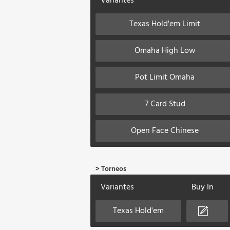
Variantes
Texas Hold'em Limit
Omaha High Low
Pot Limit Omaha
7 Card Stud
Open Face Chinese
> Torneos
Variantes
Buy In
Texas Hold'em