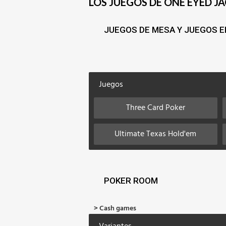
LOS JUEGOS DE ONE EYED J
JUEGOS DE MESA Y JUEGOS 
Juegos
Three Card Poker
Ultimate Texas Hold'em
POKER ROOM
> Cash games