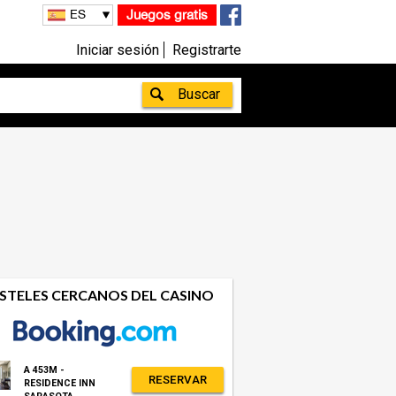
ES
Juegos gratis
Iniciar sesión
Registrarte
STELES CERCANOS DEL CASINO
A 453M -
RESERVAR
RESIDENCE INN