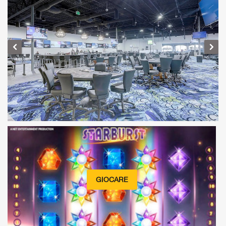
GIOCARE