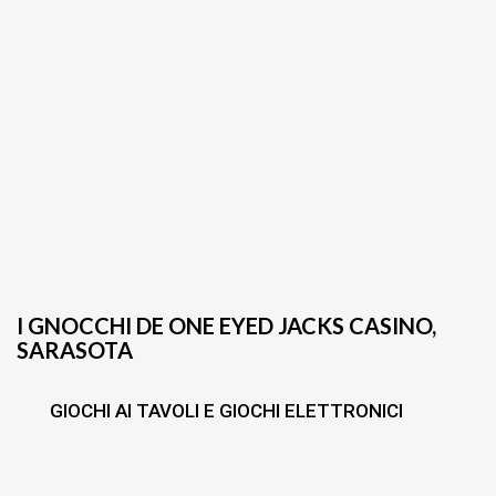
I GNOCCHI DE ONE EYED JACKS CASINO,
SARASOTA
GIOCHI AI TAVOLI E GIOCHI ELETTRONICI