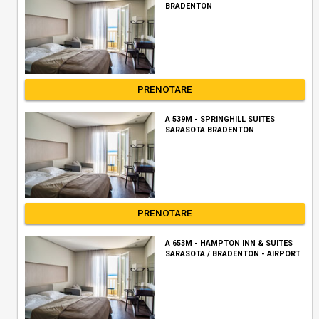
BRADENTON
PRENOTARE
A 539M - SPRINGHILL SUITES
SARASOTA BRADENTON
PRENOTARE
A 653M - HAMPTON INN & SUITES
SARASOTA / BRADENTON - AIRPORT