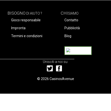
BISOGNO
CHI
DI AIUTO ?
SIAMO
Gioco responsabile
Contatto
Impronta
Pubblicità
Termini e condizioni
Blog
Unisciti a noi su:
© 2026
CasinosAvenue