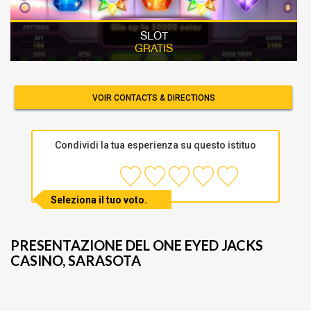
SLOT
GRATIS
VOIR CONTACTS & DIRECTIONS
Condividi la tua esperienza su questo istituo
Seleziona il tuo voto.
PRESENTAZIONE DEL ONE EYED JACKS
CASINO, SARASOTA