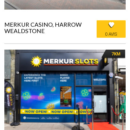
MERKUR CASINO, HARROW
WEALDSTONE
0 AVIS
7KM