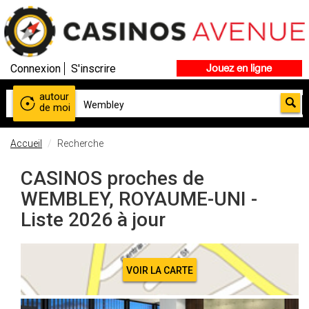
Connexion
S'inscrire
Jouez en ligne
autour
de moi
Accueil
Recherche
CASINOS proches de
WEMBLEY, ROYAUME-UNI -
Liste 2026 à jour
VOIR LA CARTE