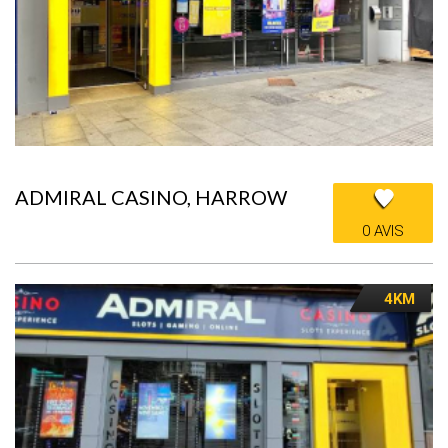
ADMIRAL CASINO, HARROW
0 AVIS
4KM