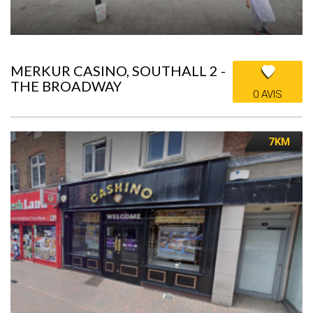
MERKUR CASINO, SOUTHALL 2 -
THE BROADWAY
0 AVIS
7KM