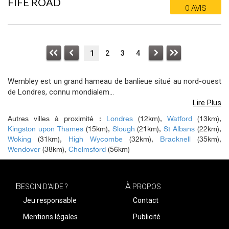
FIFE ROAD
0 AVIS
1
2
3
4
Wembley est un grand hameau de banlieue situé au nord-ouest
de Londres, connu mondialem
...
Lire Plus
Autres villes à proximité :
Londres
(12km),
Watford
(13km),
Kingston upon Thames
(15km),
Slough
(21km),
St Albans
(22km),
Woking
(31km),
High Wycombe
(32km),
Bracknell
(35km),
Wendover
(38km),
Chelmsford
(56km)
B
À
ESOIN D'AIDE ?
PROPOS
Jeu responsable
Contact
Mentions légales
Publicité