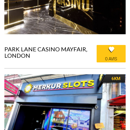
PARK LANE CASINO MAYFAIR,
LONDON
0 AVIS
6KM