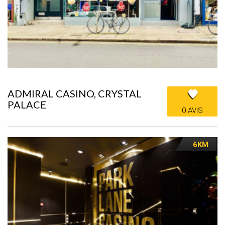
ADMIRAL CASINO, CRYSTAL
PALACE
0 AVIS
6KM