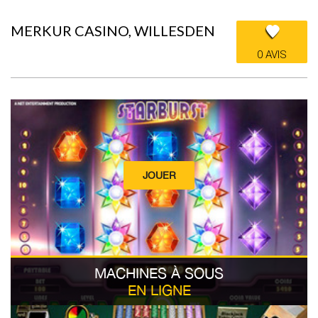
MERKUR CASINO, WILLESDEN
0 AVIS
JOUER
MACHINES À SOUS
EN LIGNE