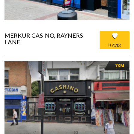
MERKUR CASINO, RAYNERS
LANE
0 AVIS
7KM