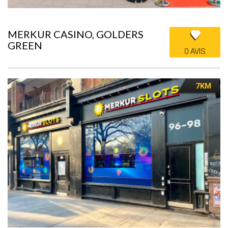
MERKUR CASINO, GOLDERS
GREEN
0 AVIS
7KM