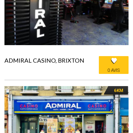
ADMIRAL CASINO, BRIXTON
0 AVIS
6KM