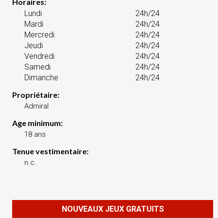
Horaires:
Lundi
24h/24
Mardi
24h/24
Mercredi
24h/24
Jeudi
24h/24
Vendredi
24h/24
Samedi
24h/24
Dimanche
24h/24
Propriétaire:
Admiral
Age minimum:
18 ans
Tenue vestimentaire:
n.c.
NOUVEAUX JEUX GRATUITS