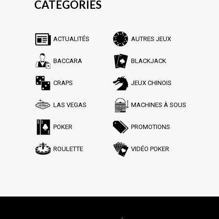
CATÉGORIES
ACTUALITÉS
AUTRES JEUX
BACCARA
BLACKJACK
CRAPS
JEUX CHINOIS
LAS VEGAS
MACHINES À SOUS
POKER
PROMOTIONS
ROULETTE
VIDÉO POKER