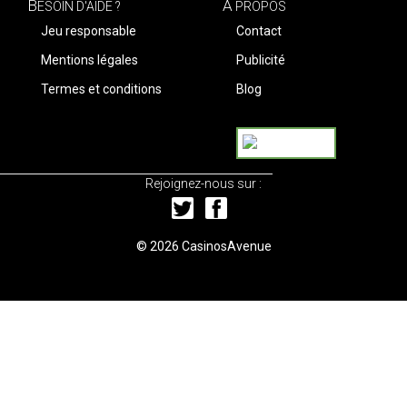
B
À
ESOIN D'AIDE ?
PROPOS
Jeu responsable
Contact
Mentions légales
Publicité
Termes et conditions
Blog
Rejoignez-nous sur :
© 2026
CasinosAvenue