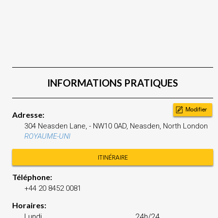
INFORMATIONS PRATIQUES
Modifier
Adresse:
304 Neasden Lane,
-
NW10 0AD,
Neasden, North London
ROYAUME-UNI
ITINÉRAIRE
Téléphone:
+44 20 8452 0081
Horaires:
Lundi
24h/24