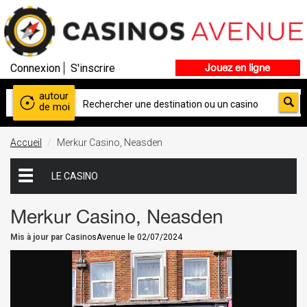
Connexion
S'inscrire
Jouez en ligne
autour
de moi
Accueil
Merkur Casino, Neasden
LE CASINO
Merkur Casino, Neasden
Mis à jour par
CasinosAvenue
le
02/07/2024