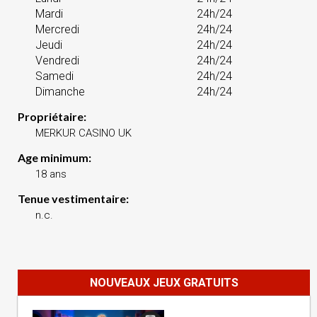
Mardi
24h/24
Mercredi
24h/24
Jeudi
24h/24
Vendredi
24h/24
Samedi
24h/24
Dimanche
24h/24
Propriétaire:
MERKUR CASINO UK
Age minimum:
18 ans
Tenue vestimentaire:
n.c.
NOUVEAUX JEUX GRATUITS