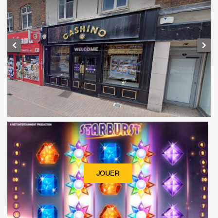
JOUER