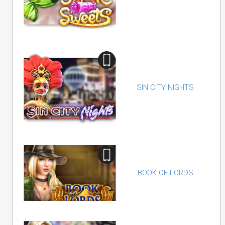
SIN CITY NIGHTS
BOOK OF LORDS