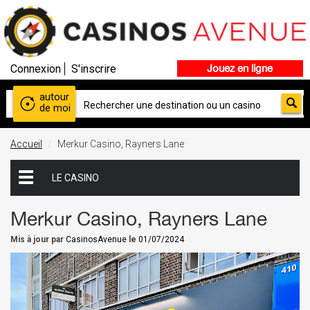
Connexion
S'inscrire
Jouez en ligne
autour
de moi
Accueil
Merkur Casino, Rayners Lane
LE CASINO
Merkur Casino, Rayners Lane
Mis à jour par
CasinosAvenue
le
01/07/2024