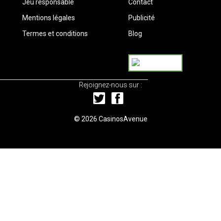
Jeu responsable
Contact
Mentions légales
Publicité
Termes et conditions
Blog
Rejoignez-nous sur :
© 2026
CasinosAvenue