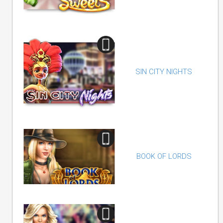
SIN CITY NIGHTS
BOOK OF LORDS