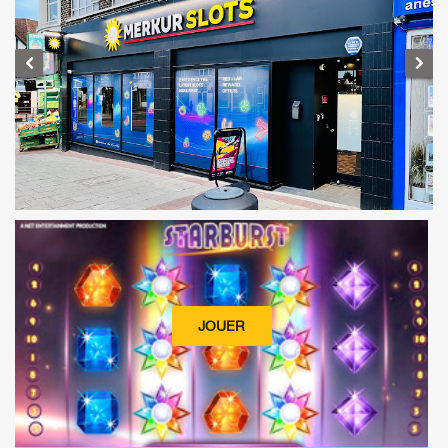
JOUER