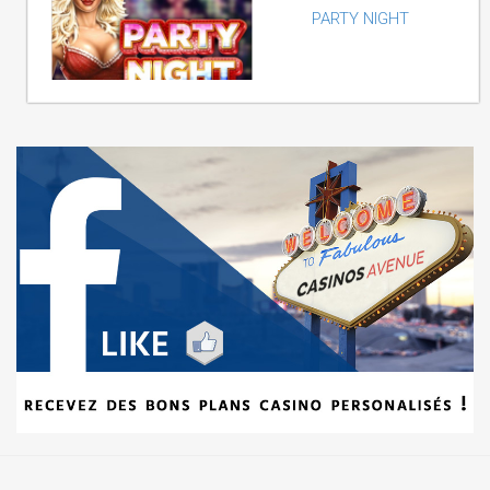
PARTY NIGHT