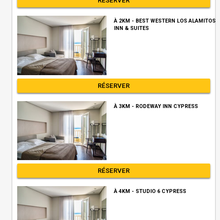
RÉSERVER
À 2KM - BEST WESTERN LOS ALAMITOS
INN & SUITES
RÉSERVER
À 3KM - RODEWAY INN CYPRESS
RÉSERVER
À 4KM - STUDIO 6 CYPRESS