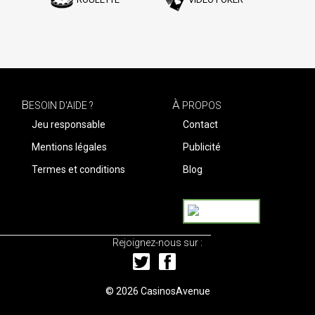
B
À
ESOIN D'AIDE ?
PROPOS
Jeu responsable
Contact
Mentions légales
Publicité
Termes et conditions
Blog
Rejoignez-nous sur :
© 2026
CasinosAvenue