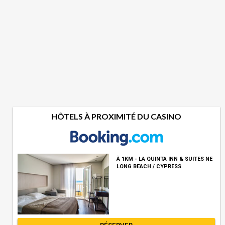
HÔTELS À PROXIMITÉ DU CASINO
À 1KM - LA QUINTA INN & SUITES NE
LONG BEACH / CYPRESS