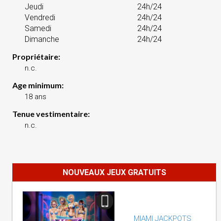
Jeudi
24h/24
Vendredi
24h/24
Samedi
24h/24
Dimanche
24h/24
Propriétaire:
n.c.
Age minimum:
18 ans
Tenue vestimentaire:
n.c.
NOUVEAUX JEUX GRATUITS
MIAMI JACKPOTS