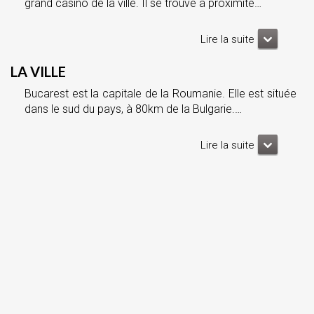
grand casino de la ville. Il se trouve à proximité…
Lire la suite
LA VILLE
Bucarest est la capitale de la Roumanie. Elle est située
dans le sud du pays, à 80km de la Bulgarie.…
Lire la suite