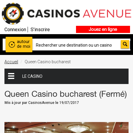
Connexion
S'inscrire
Jouez en ligne
autour
de moi
Accueil
Queen Casino bucharest
LE CASINO
Queen Casino bucharest (Fermé)
Mis à jour par
CasinosAvenue
le
19/07/2017