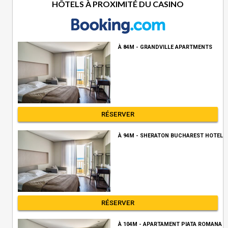
HÔTELS À PROXIMITÉ DU CASINO
À 84M - GRANDVILLE APARTMENTS
RÉSERVER
À 94M - SHERATON BUCHAREST HOTEL
RÉSERVER
À 104M - APARTAMENT PIATA ROMANA