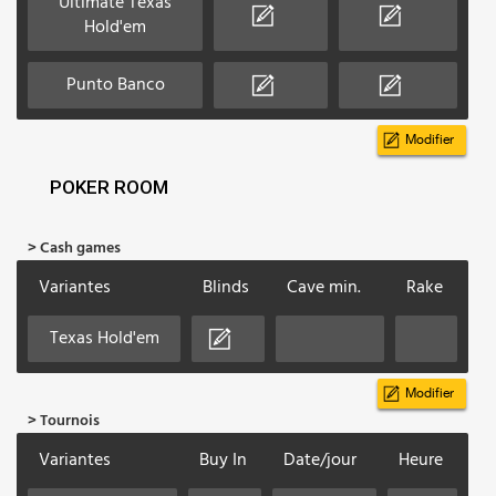
Ultimate Texas
Hold'em
Punto Banco
Modifier
POKER ROOM
> Cash games
Variantes
Blinds
Cave min.
Rake
Texas Hold'em
Modifier
> Tournois
Variantes
Buy In
Date/jour
Heure