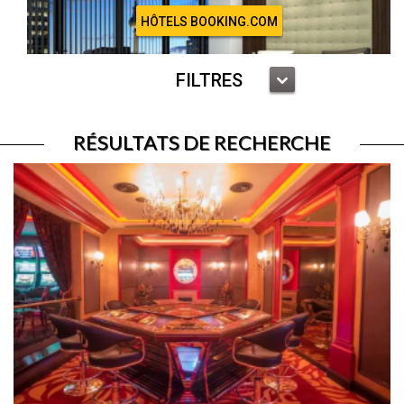
HÔTELS BOOKING.COM
FILTRES
RÉSULTATS DE RECHERCHE