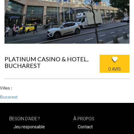
PLATINUM CASINO & HOTEL,
BUCHAREST
0 AVIS
Villes :
Bucarest
B
À
ESOIN D'AIDE ?
PROPOS
Jeu responsable
Contact