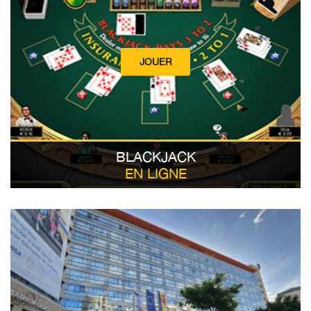
JOUER
BLACKJACK
EN LIGNE