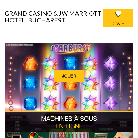
GRAND CASINO & JW MARRIOTT
HOTEL, BUCHAREST
0 AVIS
JOUER
MACHINES À SOUS
EN LIGNE