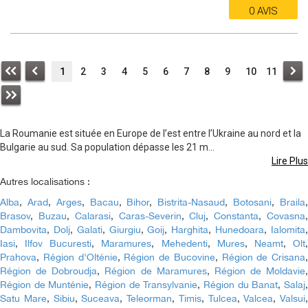
0 AVIS
1
2
3
4
5
6
7
8
9
10
11
La Roumanie est située en Europe de l’est entre l’Ukraine au nord et la
Bulgarie au sud. Sa population dépasse les 21 m
...
Lire Plus
Autres localisations :
Alba
,
Arad
,
Arges
,
Bacau
,
Bihor
,
Bistrita-Nasaud
,
Botosani
,
Braila
Brasov
,
Buzau
,
Calarasi
,
Caras-Severin
,
Cluj
,
Constanta
,
Covasna
Dambovita
,
Dolj
,
Galati
,
Giurgiu
,
Goij
,
Harghita
,
Hunedoara
,
Ialomita
Iasi
,
Ilfov Bucuresti
,
Maramures
,
Mehedenti
,
Mures
,
Neamt
,
Olt
Prahova
,
Région d'Olténie
,
Région de Bucovine
,
Région de Crisana
,
Région de Dobroudja
,
Région de Maramures
,
Région de Moldavie
,
Région de Munténie
,
Région de Transylvanie
,
Région du Banat
,
Salaj
Satu Mare
,
Sibiu
,
Suceava
,
Teleorman
,
Timis
,
Tulcea
,
Valcea
,
Valsui
,