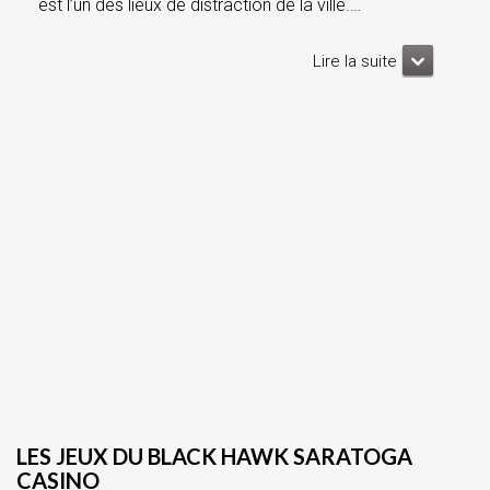
est l’un des lieux de distraction de la ville.…
Lire la suite
LES JEUX DU BLACK HAWK SARATOGA
CASINO