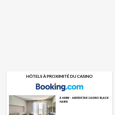
HÔTELS À PROXIMITÉ DU CASINO
À 448M - AMERISTAR CASINO BLACK
HAWK