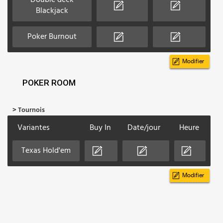
Double deck
Blackjack
Poker Burnout
Modifier
POKER ROOM
> Tournois
Variantes
Buy In
Date/jour
Heure
Texas Hold'em
Modifier