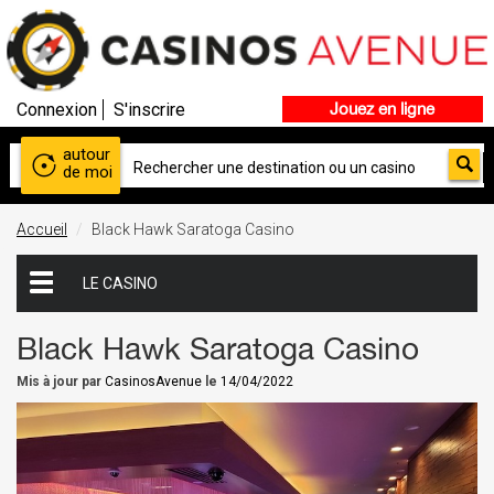
Connexion
S'inscrire
Jouez en ligne
autour
de moi
Accueil
Black Hawk Saratoga Casino
LE CASINO
Black Hawk Saratoga Casino
Mis à jour par
CasinosAvenue
le
14/04/2022