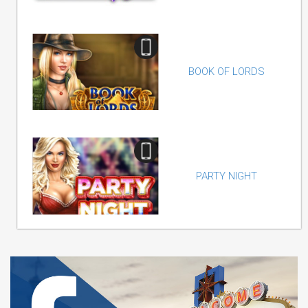
BOOK OF LORDS
PARTY NIGHT