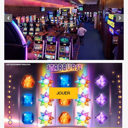
JOUER