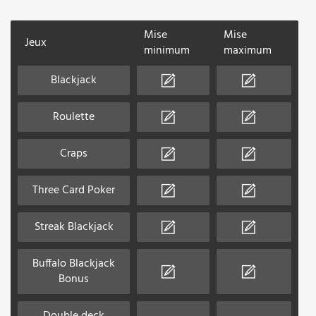
Mise
Mise
Jeux
minimum
maximum
Blackjack
Roulette
Craps
Three Card Poker
Streak Blackjack
Buffalo Blackjack
Bonus