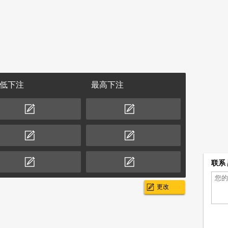
低下注
最高下注
联系 
更改