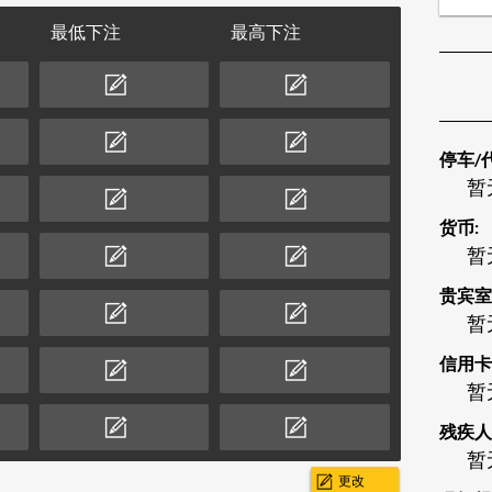
最低下注
最高下注
停车/
暂
货币:
暂
贵宾室
暂
信用卡
暂
残疾人
暂
更改