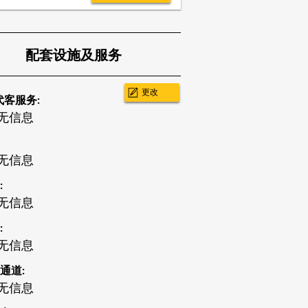
配套设施及服务
更改
代客服务:
无信息
无信息
:
无信息
:
无信息
通道:
无信息