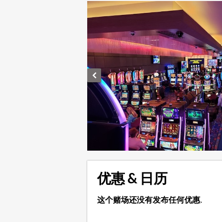
优惠 & 日历
这个赌场还没有发布任何优惠.