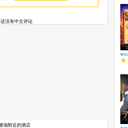
还没有中文评论.
WOL
赌场附近的酒店