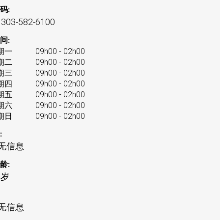
码:
 303-582-6100
间:
期一
09h00 - 02h00
期二
09h00 - 02h00
期三
09h00 - 02h00
期四
09h00 - 02h00
期五
09h00 - 02h00
期六
09h00 - 02h00
期日
09h00 - 02h00
:
无信息
龄:
 岁
无信息