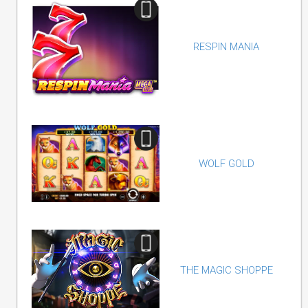
RESPIN MANIA
WOLF GOLD
THE MAGIC SHOPPE