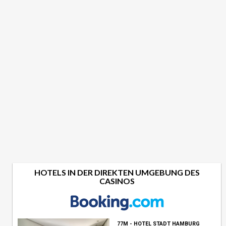
HOTELS IN DER DIREKTEN UMGEBUNG DES
CASINOS
77M - HOTEL STADT HAMBURG