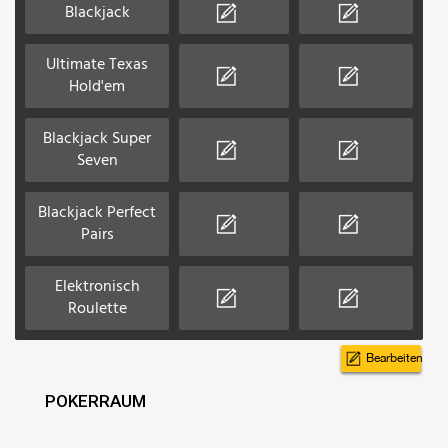
Blackjack
Ultimate Texas
Hold'em
Blackjack Super
Seven
Blackjack Perfect
Pairs
Elektronisch
Roulette
Bearbeiten
POKERRAUM