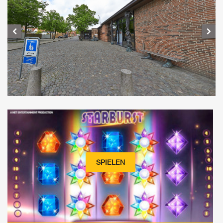
SPIELEN