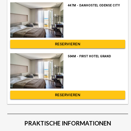
447M - DANHOSTEL ODENSE CITY
RESERVIEREN
504M - FIRST HOTEL GRAND
RESERVIEREN
PRAKTISCHE INFORMATIONEN