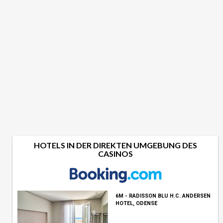
HOTELS IN DER DIREKTEN UMGEBUNG DES
CASINOS
6M - RADISSON BLU H.C. ANDERSEN
HOTEL, ODENSE