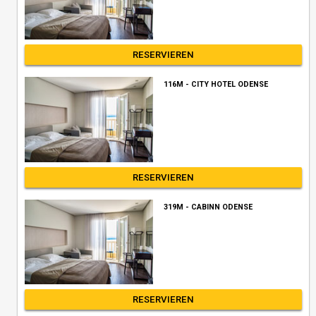
RESERVIEREN
116M - CITY HOTEL ODENSE
RESERVIEREN
319M - CABINN ODENSE
RESERVIEREN