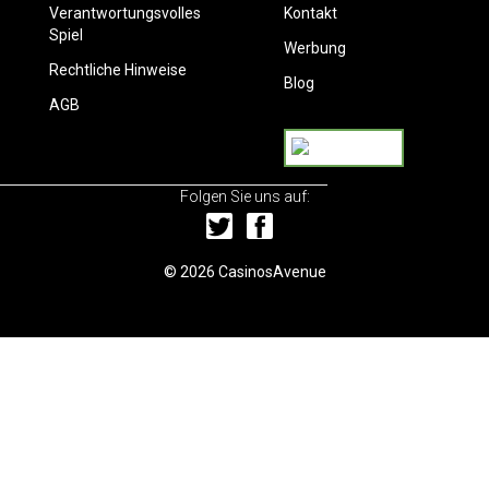
Verantwortungsvolles
Kontakt
Spiel
Werbung
Rechtliche Hinweise
Blog
AGB
Folgen Sie uns auf:
© 2026
CasinosAvenue