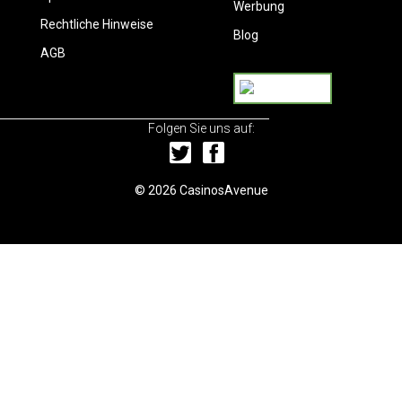
Werbung
Rechtliche Hinweise
Blog
AGB
Folgen Sie uns auf:
© 2026
CasinosAvenue