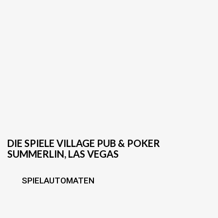
DIE SPIELE VILLAGE PUB & POKER
SUMMERLIN, LAS VEGAS
SPIELAUTOMATEN