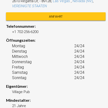
2610 Regatta Dr,
-
89128,
Las Vegas
,
Nevada (NV)
,
VEREINIGTE STAATEN
ANFAHRT
Telefonnummer:
+1 702-256-6200
Öffnungszeiten:
Montag
24/24
Dienstag
24/24
Mittwoch
24/24
Donnerstag
24/24
Freitag
24/24
Samstag
24/24
Sonntag
24/24
Eigentümer:
Village Pub
Mindestalter:
21 Jahre