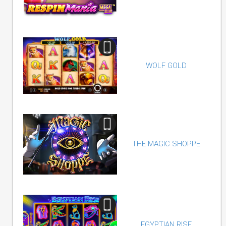
WOLF GOLD
THE MAGIC SHOPPE
EGYPTIAN RISE