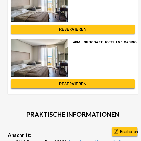
RESERVIEREN
4KM - SUNCOAST HOTEL AND CASINO
RESERVIEREN
PRAKTISCHE INFORMATIONEN
Bearbeiten
Anschrift: