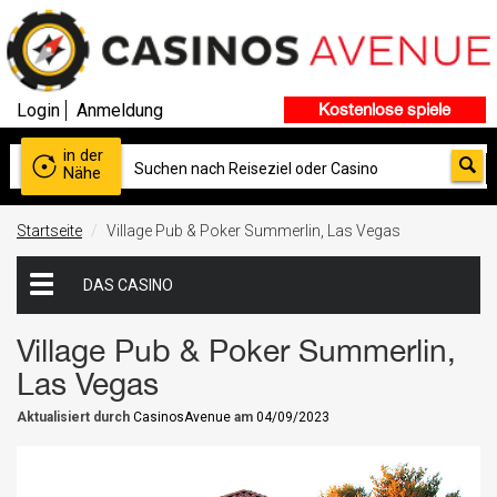
Login
Anmeldung
Kostenlose spiele
in der
Nähe
Startseite
Village Pub & Poker Summerlin, Las Vegas
DAS CASINO
Village Pub & Poker Summerlin,
Las Vegas
Aktualisiert durch
CasinosAvenue
am
04/09/2023