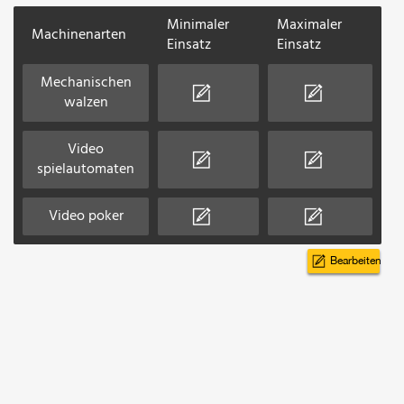
Minimaler
Maximaler
Machinenarten
Einsatz
Einsatz
Mechanischen
walzen
Video
spielautomaten
Video poker
Bearbeiten