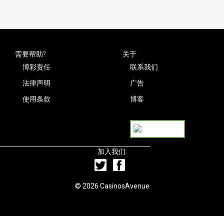
需要帮助?
关于
博彩责任
联系我们
法律声明
广告
使用条款
博客
加入我们:
© 2026
CasinosAvenue