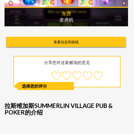
免费
老虎机
查看信息和路线
分享您对这家赌场的意见
选择您的评分
拉斯维加斯SUMMERLIN VILLAGE PUB &
POKER的介绍