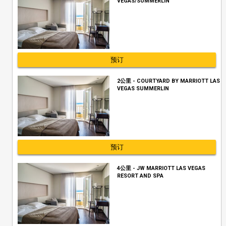
VEGAS/SUMMERLIN
预订
2公里 - COURTYARD BY MARRIOTT LAS
VEGAS SUMMERLIN
预订
4公里 - JW MARRIOTT LAS VEGAS
RESORT AND SPA