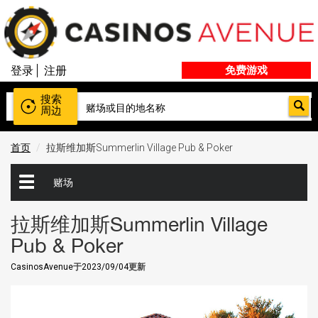
登录
注册
免费游戏
搜索
周边
首页
拉斯维加斯Summerlin Village Pub & Poker
赌场
拉斯维加斯Summerlin Village
Pub & Poker
CasinosAvenue
于
2023/09/04
更新