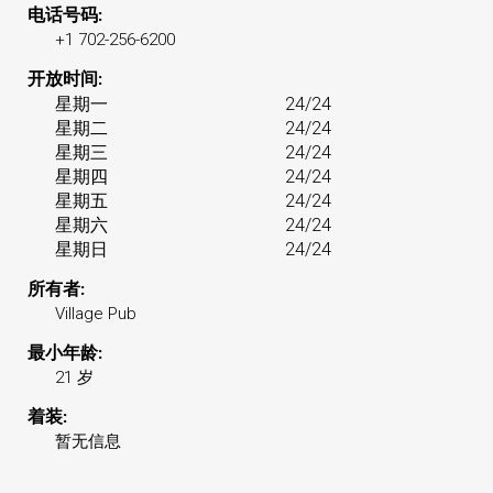
电话号码:
+1 702-256-6200
开放时间:
星期一
24/24
星期二
24/24
星期三
24/24
星期四
24/24
星期五
24/24
星期六
24/24
星期日
24/24
所有者:
Village Pub
最小年龄:
21 岁
着装:
暂无信息