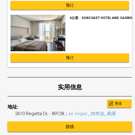
预订
4公里 - SUNCOAST HOTEL AND CASINO
预订
实用信息
更改
地址:
2610 Regatta Dr,
-
89128,
Las Vegas
,
内华达
,
美国
路线