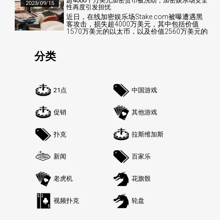
超4000千万美元加密货币被洗劫，加密娱乐场安全
2023/09/15
性再度引发担忧
近日，在线加密娱乐场Stake.com被曝遭遇黑
客攻击，损失超4000万美元，其中包括价值
1570万美元的以太币，以及价值2560万美元的
币安智能链。这一消息可以说是令所有人都大
为震惊。 首先，Stake.com是全球最大的在线
分类
加密娱乐场，而根据最新…
21点
中国游戏
促销
其他游戏
扑克
拉斯维加斯
新闻
百家乐
老虎机
花旗骰
视频扑克
轮盘