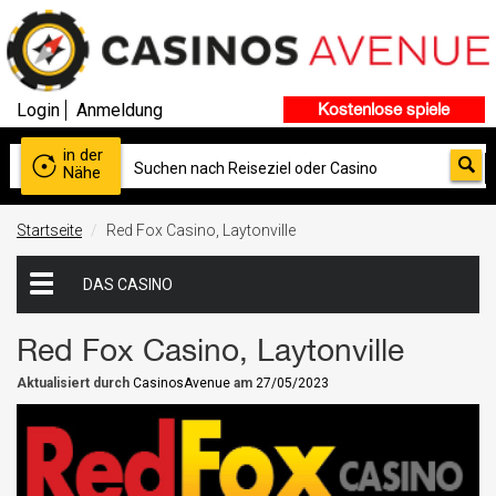
Login
Anmeldung
Kostenlose spiele
in der
Nähe
Startseite
Red Fox Casino, Laytonville
DAS CASINO
Red Fox Casino, Laytonville
Aktualisiert durch
CasinosAvenue
am
27/05/2023