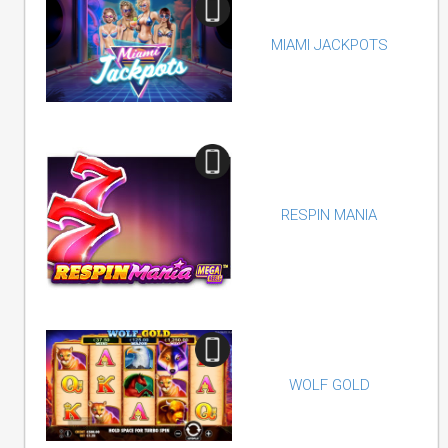
MIAMI JACKPOTS
RESPIN MANIA
WOLF GOLD