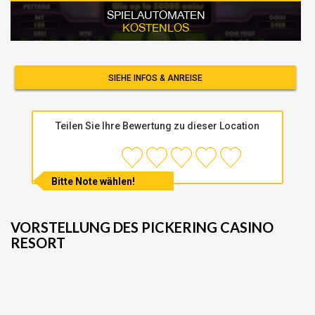
SPIELAUTOMATEN
KOSTENLOS
SIEHE INFOS & ANREISE
Teilen Sie Ihre Bewertung zu dieser Location
Bitte Note wählen!
VORSTELLUNG DES PICKERING CASINO
RESORT