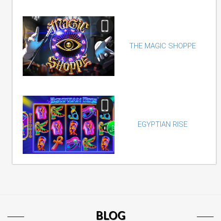
THE MAGIC SHOPPE
EGYPTIAN RISE
BLOG