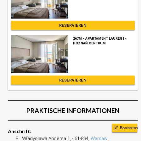
RESERVIEREN
267M - APARTAMENT LAUREN I -
POZNAŃ CENTRUM
RESERVIEREN
PRAKTISCHE INFORMATIONEN
Bearbeiten
Anschrift:
Pl. Władysława Andersa 1,
-
61-894,
Warsaw
,