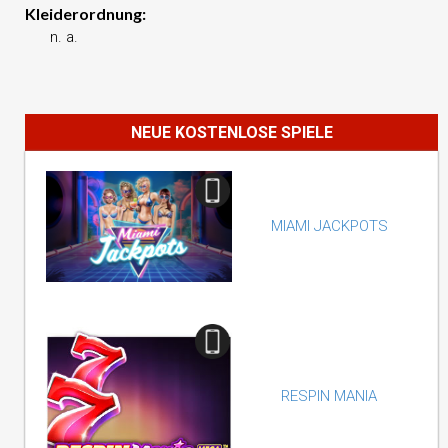
Kleiderordnung:
n. a.
NEUE KOSTENLOSE SPIELE
MIAMI JACKPOTS
RESPIN MANIA