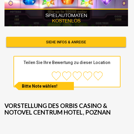
SPIELAUTOMATEN
KOSTENLOS
SIEHE INFOS & ANREISE
Teilen Sie Ihre Bewertung zu dieser Location
Bitte Note wählen!
VORSTELLUNG DES ORBIS CASINO &
NOTOVEL CENTRUM HOTEL, POZNAN