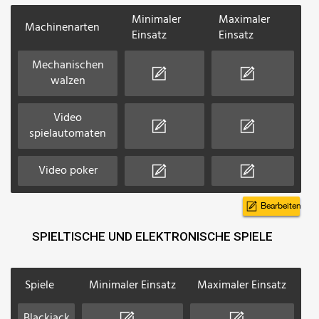
Minimaler
Maximaler
Machinenarten
Einsatz
Einsatz
Mechanischen
walzen
Video
spielautomaten
Video poker
Bearbeiten
SPIELTISCHE UND ELEKTRONISCHE SPIELE
Spiele
Minimaler Einsatz
Maximaler Einsatz
Blackjack