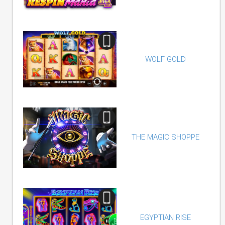
WOLF GOLD
THE MAGIC SHOPPE
EGYPTIAN RISE