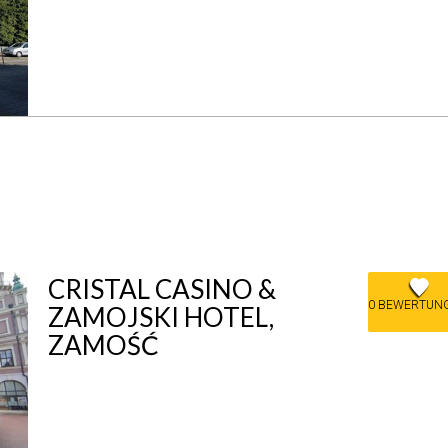
CRISTAL CASINO &
0 BEWERTUN
ZAMOJSKI HOTEL,
ZAMOŚĆ