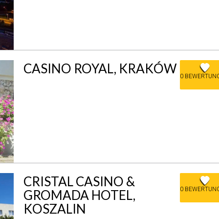
CASINO ROYAL, KRAKÓW
0 BEWERTUN
CRISTAL CASINO &
0 BEWERTUN
GROMADA HOTEL,
KOSZALIN