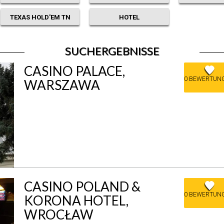
TEXAS HOLD'EM TN
HOTEL
SUCHERGEBNISSE
CASINO PALACE,
0 BEWERTUN
WARSZAWA
CASINO POLAND &
0 BEWERTUN
KORONA HOTEL,
WROCŁAW