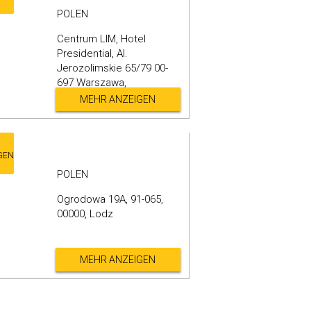
POLEN
Centrum LIM, Hotel
Presidential, Al.
Jerozolimskie 65/79
00-
697
Warszawa,
MEHR ANZEIGEN
GEN
POLEN
Ogrodowa 19A, 91-065,
00000,
Lodz
MEHR ANZEIGEN