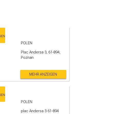
GEN
POLEN
Plac Andersa 3,
61-894,
Poznan
MEHR ANZEIGEN
GEN
POLEN
plac Andersa 3
61-894