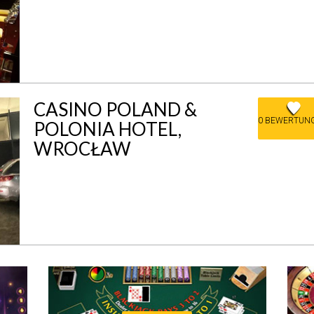
CASINO POLAND &
0 BEWERTUN
POLONIA HOTEL,
WROCŁAW