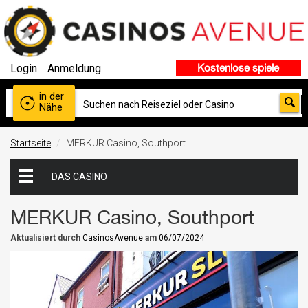
Login
Anmeldung
Kostenlose spiele
in der
Nähe
Startseite
MERKUR Casino, Southport
DAS CASINO
MERKUR Casino, Southport
Aktualisiert durch
CasinosAvenue
am
06/07/2024