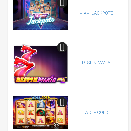
MIAMI JACKPOTS
RESPIN MANIA
WOLF GOLD