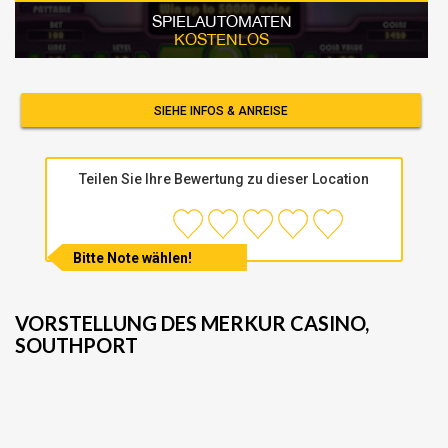
SPIELAUTOMATEN
KOSTENLOS
SIEHE INFOS & ANREISE
Teilen Sie Ihre Bewertung zu dieser Location
Bitte Note wählen!
VORSTELLUNG DES MERKUR CASINO,
SOUTHPORT