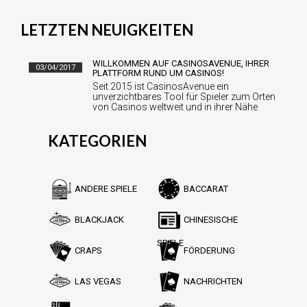
LETZTEN NEUIGKEITEN
WILLKOMMEN AUF CASINOSAVENUE, IHRER
03/04/2017
PLATTFORM RUND UM CASINOS!
Seit 2015 ist CasinosAvenue ein
unverzichtbares Tool für Spieler zum Orten
von Casinos weltweit und in ihrer Nähe
geworden. D…
KATEGORIEN
ANDERE SPIELE
BACCARAT
BLACKJACK
CHINESISCHE
SPIELE
CRAPS
FÖRDERUNG
LAS VEGAS
NACHRICHTEN