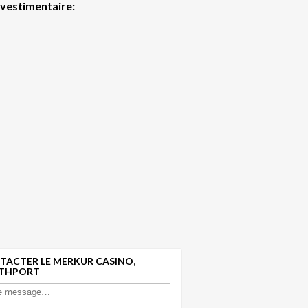
vestimentaire:
.
TACTER LE MERKUR CASINO,
THPORT