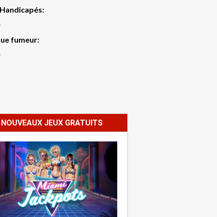
 Handicapés:
.
que fumeur:
.
NOUVEAUX JEUX GRATUITS