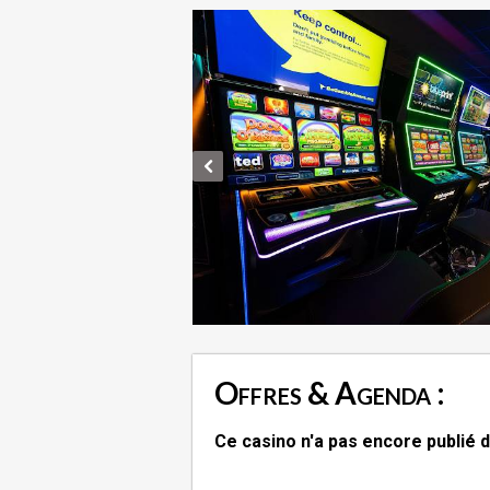
Offres & Agenda :
Ce casino n'a pas encore publié d