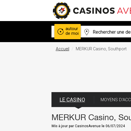
autour
de moi
Accueil
MERKUR Casino, Southport
LE CASINO
MOYENS D'AC
MERKUR Casino, Sou
Mis à jour par
CasinosAvenue
le
06/07/2024