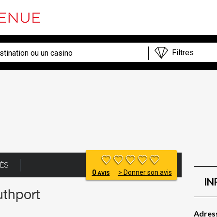
CÈS
0
> Donner son avis
AVIS
IN
thport
Adres