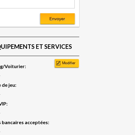
Envoyer
UIPEMENTS ET SERVICES
Modifier
g/Voiturier:
.
 de jeu:
.
VIP:
.
 bancaires acceptées:
.