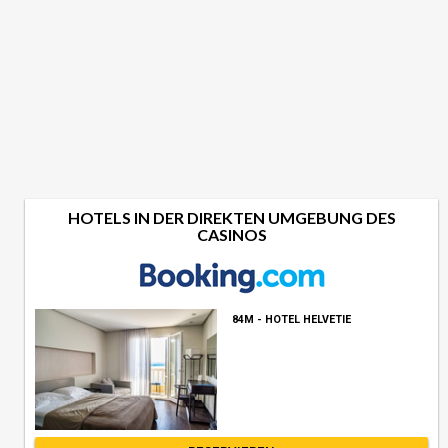
HOTELS IN DER DIREKTEN UMGEBUNG DES
CASINOS
84M - HOTEL HELVETIE