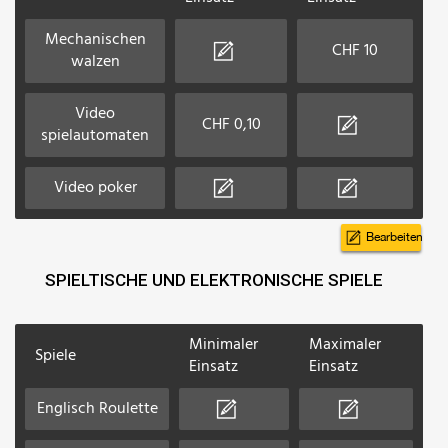
Mechanischen
CHF 10
walzen
Video
CHF 0,10
spielautomaten
Video poker
Bearbeiten
SPIELTISCHE UND ELEKTRONISCHE SPIELE
Minimaler
Maximaler
Spiele
Einsatz
Einsatz
Englisch Roulette