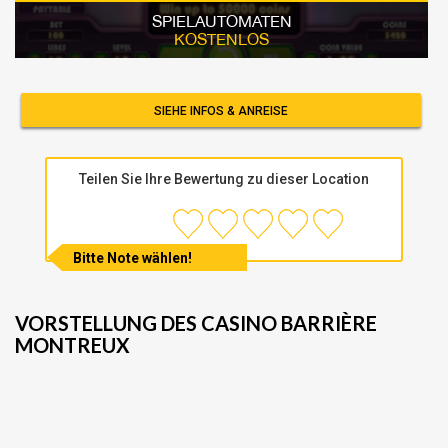
SPIELAUTOMATEN
KOSTENLOS
SIEHE INFOS & ANREISE
Teilen Sie Ihre Bewertung zu dieser Location
Bitte Note wählen!
VORSTELLUNG DES CASINO BARRIÈRE
MONTREUX