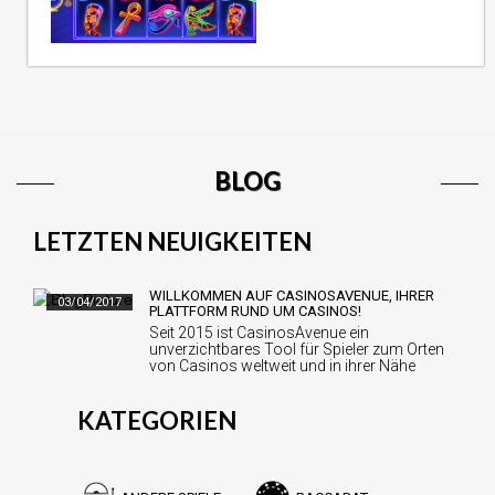
BLOG
LETZTEN NEUIGKEITEN
WILLKOMMEN AUF CASINOSAVENUE, IHRER
03/04/2017
PLATTFORM RUND UM CASINOS!
Seit 2015 ist CasinosAvenue ein
unverzichtbares Tool für Spieler zum Orten
von Casinos weltweit und in ihrer Nähe
geworden. D…
KATEGORIEN