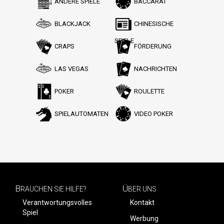
ANDERE SPIELE
BACCARAT
BLACKJACK
CHINESISCHE
SPIELE
CRAPS
FÖRDERUNG
LAS VEGAS
NACHRICHTEN
POKER
ROULETTE
SPIELAUTOMATEN
VIDEO POKER
B
Ü
RAUCHEN SIE HILFE?
BER UNS
Verantwortungsvolles
Kontakt
Spiel
Werbung