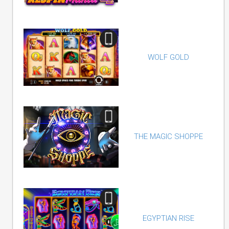
WOLF GOLD
THE MAGIC SHOPPE
EGYPTIAN RISE