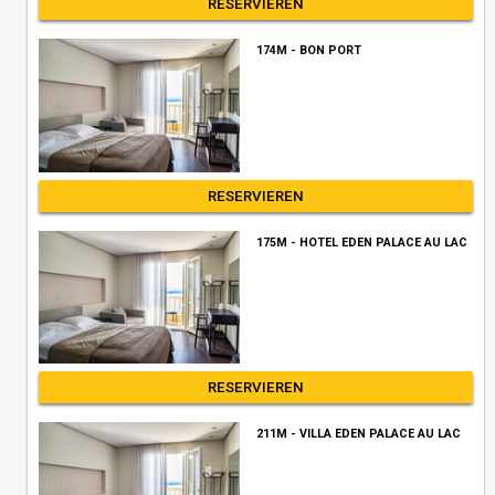
RESERVIEREN
174M - BON PORT
RESERVIEREN
175M - HOTEL EDEN PALACE AU LAC
RESERVIEREN
211M - VILLA EDEN PALACE AU LAC