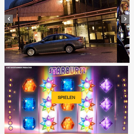
SPIELEN