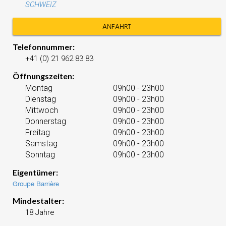
SCHWEIZ
ANFAHRT
Telefonnummer:
+41 (0) 21 962 83 83
Öffnungszeiten:
Montag
09h00 - 23h00
Dienstag
09h00 - 23h00
Mittwoch
09h00 - 23h00
Donnerstag
09h00 - 23h00
Freitag
09h00 - 23h00
Samstag
09h00 - 23h00
Sonntag
09h00 - 23h00
Eigentümer:
Groupe Barrière
Mindestalter:
18 Jahre