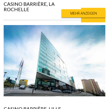
CASINO BARRIÈRE, LA
ROCHELLE
MEHR ANZEIGEN
3 BEWERTUNGEN
CASINO BARRIÈRE, LILLE