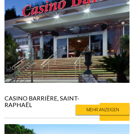
CASINO BARRIÈRE, SAINT-
RAPHAËL
MEHR ANZEIGEN
5 BEWERTUNGEN