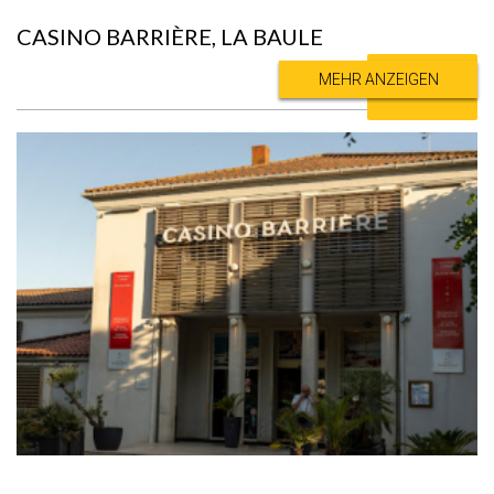
CASINO BARRIÈRE, LA BAULE
MEHR ANZEIGEN
4 BEWERTUNGEN