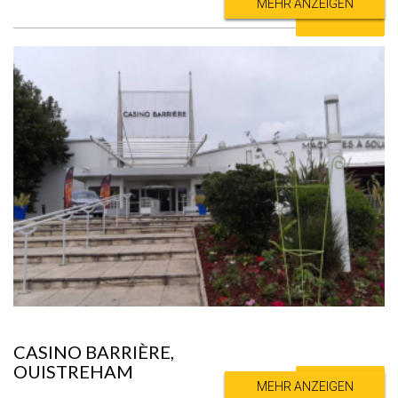
MEHR ANZEIGEN
8 BEWERTUNGEN
CASINO BARRIÈRE,
OUISTREHAM
MEHR ANZEIGEN
8 BEWERTUNGEN