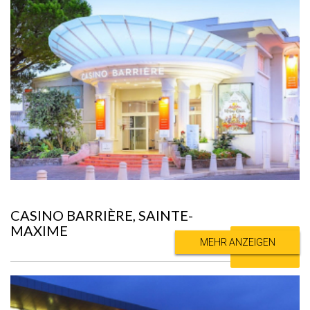
CASINO BARRIÈRE, SAINTE-
MAXIME
MEHR ANZEIGEN
4 BEWERTUNGEN