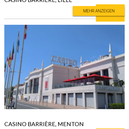
MEHR ANZEIGEN
7 BEWERTUNGEN
CASINO BARRIÈRE, MENTON