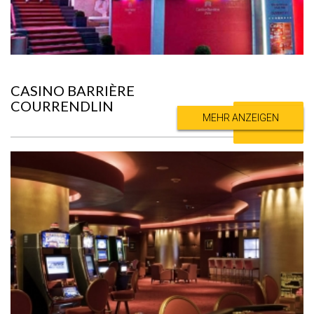
CASINO BARRIÈRE
COURRENDLIN
MEHR ANZEIGEN
2 BEWERTUNGEN