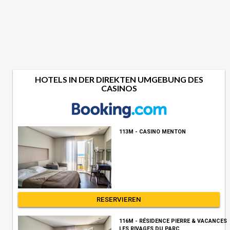
HOTELS IN DER DIREKTEN UMGEBUNG DES
CASINOS
113M - CASINO MENTON
RESERVIEREN
116M - RÉSIDENCE PIERRE & VACANCES
LES RIVAGES DU PARC