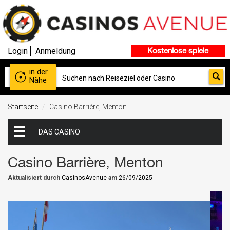
Login
Anmeldung
Kostenlose spiele
in der
Nähe
Startseite
Casino Barrière, Menton
DAS CASINO
Casino Barrière, Menton
Aktualisiert durch
CasinosAvenue
am
26/09/2025