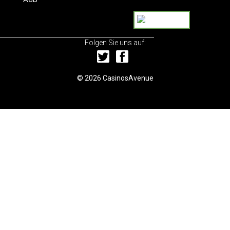
Folgen Sie uns auf:
© 2026
CasinosAvenue