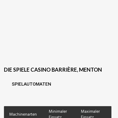
DIE SPIELE CASINO BARRIÈRE, MENTON
SPIELAUTOMATEN
Minimaler
Maximaler
Machinenarten
Einsatz
Einsatz