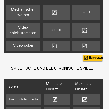
Mechanischen
€ 10
walzen
Video
€ 0,01
spielautomaten
Video poker
Bearbeiten
SPIELTISCHE UND ELEKTRONISCHE SPIELE
Minimaler
Maximaler
Spiele
Einsatz
Einsatz
Englisch Roulette