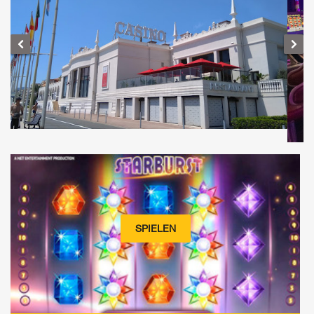
SPIELEN