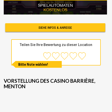
SPIELAUTOMATEN
KOSTENLOS
SIEHE INFOS & ANREISE
Teilen Sie Ihre Bewertung zu dieser Location
Bitte Note wählen!
VORSTELLUNG DES CASINO BARRIÈRE,
MENTON