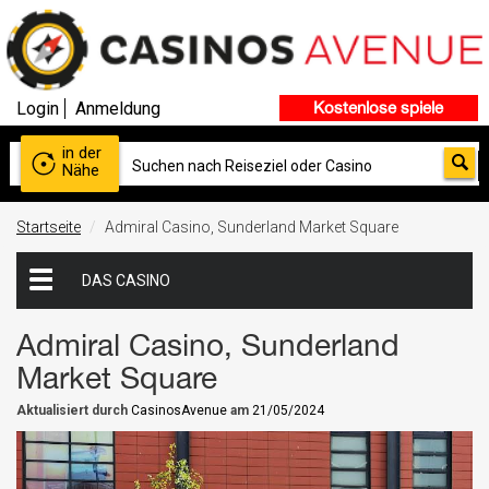
Login
Anmeldung
Kostenlose spiele
in der
Nähe
Startseite
Admiral Casino, Sunderland Market Square
DAS CASINO
Admiral Casino, Sunderland
Market Square
Aktualisiert durch
CasinosAvenue
am
21/05/2024