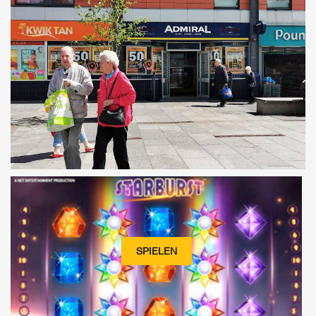
SPIELEN