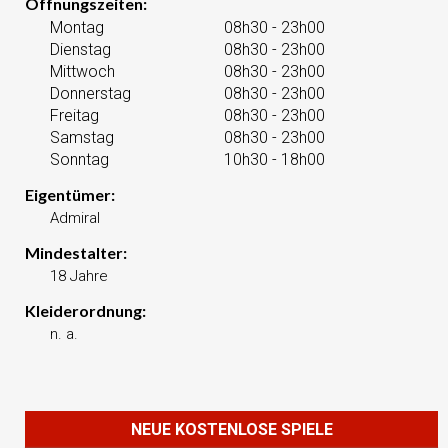
Öffnungszeiten:
Montag
08h30 - 23h00
Dienstag
08h30 - 23h00
Mittwoch
08h30 - 23h00
Donnerstag
08h30 - 23h00
Freitag
08h30 - 23h00
Samstag
08h30 - 23h00
Sonntag
10h30 - 18h00
Eigentümer:
Admiral
Mindestalter:
18 Jahre
Kleiderordnung:
n. a.
NEUE KOSTENLOSE SPIELE