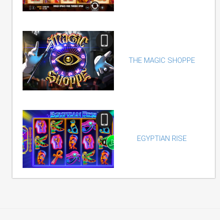
THE MAGIC SHOPPE
EGYPTIAN RISE