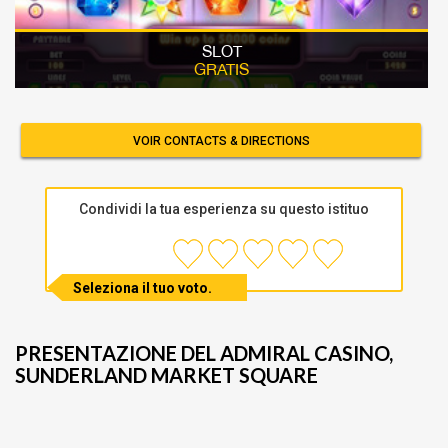
SLOT
GRATIS
VOIR CONTACTS & DIRECTIONS
Condividi la tua esperienza su questo istituo
Seleziona il tuo voto.
PRESENTAZIONE DEL ADMIRAL CASINO,
SUNDERLAND MARKET SQUARE