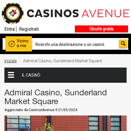
Entra
Registrati
Giochi gratis
Vicino
a me
Iniziale
Admiral Casino, Sunderland Market Square
IL CASINÒ
Admiral Casino, Sunderland
Market Square
Aggiornato da
CasinosAvenue
il
21/05/2024