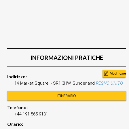
INFORMAZIONI PRATICHE
Modificare
Indirizzo:
14 Market Square,
-
SR1 3HW,
Sunderland
REGNO UNITO
ITINERARIO
Telefono:
+44 191 565 9131
Orario: