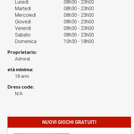
Lunedì
08h30 - 23h00
Martedì
08h30 - 23h00
Mercoledì
08h30 - 23h00
Giovedì
08h30 - 23h00
Venerdì
08h30 - 23h00
Sabato
08h30 - 23h00
Domenica
10h30 - 18h00
Proprietario:
Admiral
età minima:
18 anni
Dress code:
N/A
NUOVI GIOCHI GRATUITI