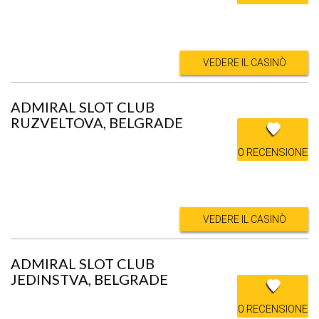
VEDERE IL CASINÒ
ADMIRAL SLOT CLUB
RUZVELTOVA, BELGRADE
0 RECENSIONE
VEDERE IL CASINÒ
ADMIRAL SLOT CLUB
JEDINSTVA, BELGRADE
0 RECENSIONE