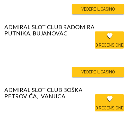
VEDERE IL CASINÒ
ADMIRAL SLOT CLUB RADOMIRA
PUTNIKA, BUJANOVAC
0 RECENSIONE
VEDERE IL CASINÒ
ADMIRAL SLOT CLUB BOŠKA
PETROVIĆA, IVANJICA
0 RECENSIONE