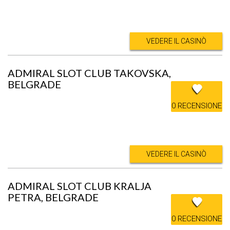
VEDERE IL CASINÒ
ADMIRAL SLOT CLUB TAKOVSKA,
BELGRADE
0 RECENSIONE
VEDERE IL CASINÒ
ADMIRAL SLOT CLUB KRALJA
PETRA, BELGRADE
0 RECENSIONE