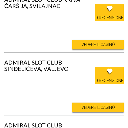
ČARŠIJA, SVILAJNAC
0 RECENSIONE
VEDERE IL CASINÒ
ADMIRAL SLOT CLUB
SINĐELIĆEVA, VALJEVO
0 RECENSIONE
VEDERE IL CASINÒ
ADMIRAL SLOT CLUB