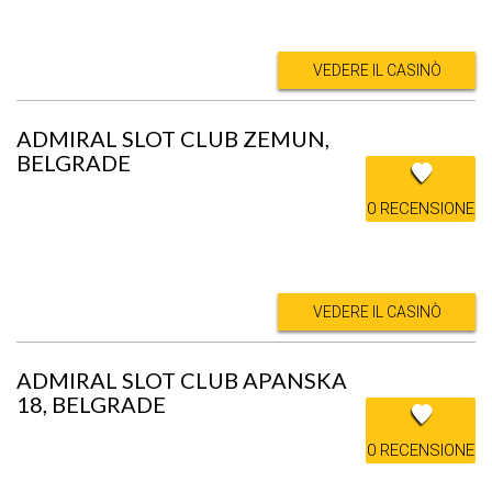
VEDERE IL CASINÒ
ADMIRAL SLOT CLUB ZEMUN,
BELGRADE
0 RECENSIONE
VEDERE IL CASINÒ
ADMIRAL SLOT CLUB APANSKA
18, BELGRADE
0 RECENSIONE