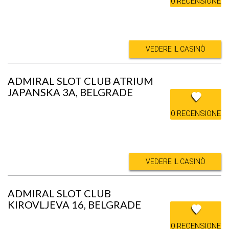
0 RECENSIONE
VEDERE IL CASINÒ
ADMIRAL SLOT CLUB ATRIUM
JAPANSKA 3A, BELGRADE
0 RECENSIONE
VEDERE IL CASINÒ
ADMIRAL SLOT CLUB
KIROVLJEVA 16, BELGRADE
0 RECENSIONE