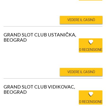
VEDERE IL CASINÒ
GRAND SLOT CLUB USTANIČKA,
BEOGRAD
0 RECENSIONE
VEDERE IL CASINÒ
GRAND SLOT CLUB VIDIKOVAC,
BEOGRAD
0 RECENSIONE