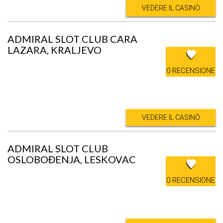
VEDERE IL CASINÒ
ADMIRAL SLOT CLUB CARA
LAZARA, KRALJEVO
0 RECENSIONE
VEDERE IL CASINÒ
ADMIRAL SLOT CLUB
OSLOBOĐENJA, LESKOVAC
0 RECENSIONE