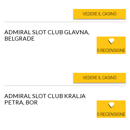
VEDERE IL CASINÒ
ADMIRAL SLOT CLUB GLAVNA,
BELGRADE
0 RECENSIONE
VEDERE IL CASINÒ
ADMIRAL SLOT CLUB KRALJA
PETRA, BOR
0 RECENSIONE