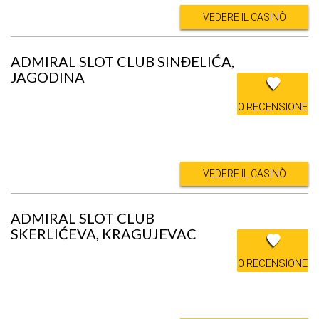
VEDERE IL CASINÒ
ADMIRAL SLOT CLUB SINĐELIĆA,
JAGODINA
0 RECENSIONE
VEDERE IL CASINÒ
ADMIRAL SLOT CLUB
SKERLIĆEVA, KRAGUJEVAC
0 RECENSIONE