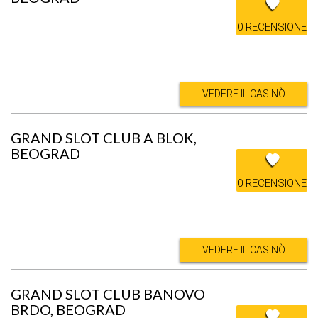
0 RECENSIONE
VEDERE IL CASINÒ
GRAND SLOT CLUB A BLOK,
BEOGRAD
0 RECENSIONE
VEDERE IL CASINÒ
GRAND SLOT CLUB BANOVO
BRDO, BEOGRAD