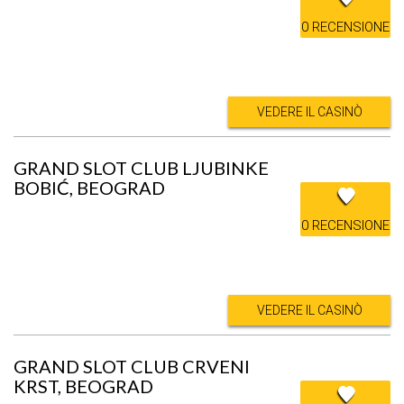
0 RECENSIONE
VEDERE IL CASINÒ
GRAND SLOT CLUB LJUBINKE
BOBIĆ, BEOGRAD
0 RECENSIONE
VEDERE IL CASINÒ
GRAND SLOT CLUB CRVENI
KRST, BEOGRAD