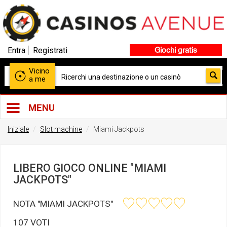
Entra
Registrati
Giochi gratis
Vicino
a me
MENU
Iniziale
Slot machine
Miami Jackpots
LIBERO GIOCO ONLINE "MIAMI
JACKPOTS"
NOTA "MIAMI JACKPOTS"
107
VOTI