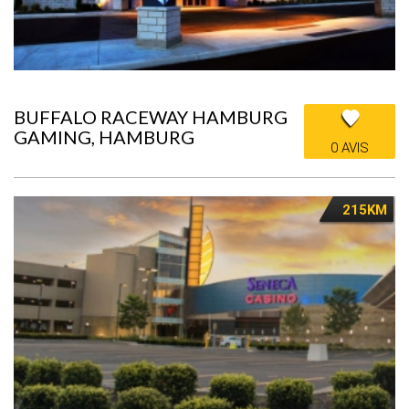
BUFFALO RACEWAY HAMBURG
GAMING, HAMBURG
0 AVIS
215KM