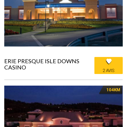
ERIE PRESQUE ISLE DOWNS
CASINO
2 AVIS
104KM