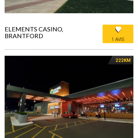
ELEMENTS CASINO,
BRANTFORD
1 AVIS
222KM