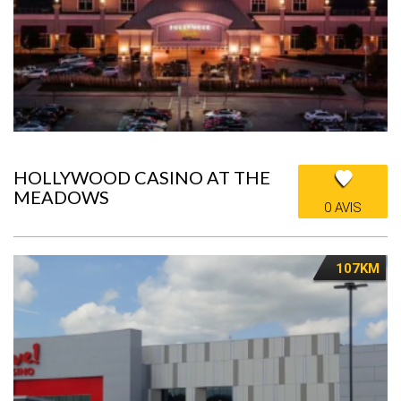
HOLLYWOOD CASINO AT THE
MEADOWS
0 AVIS
107KM