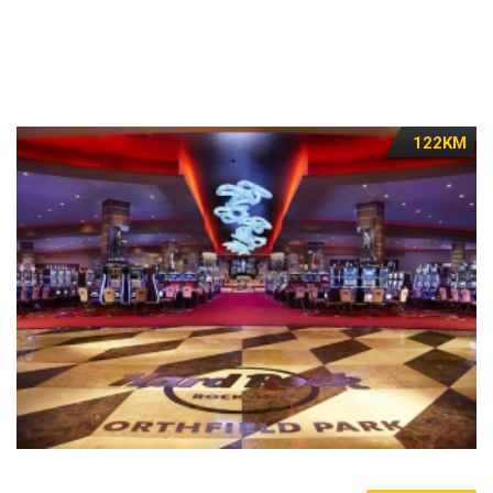
122KM