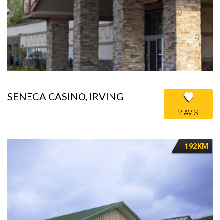
SENECA CASINO, IRVING
2 AVIS
192KM