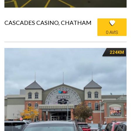
CASCADES CASINO, CHATHAM
0 AVIS
224KM