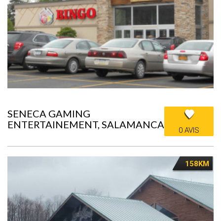
SENECA GAMING
ENTERTAINEMENT, SALAMANCA
0 AVIS
158KM