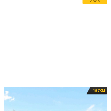
2 AVIS
157KM