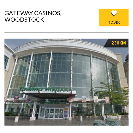
GATEWAY CASINOS,
WOODSTOCK
0 AVIS
230KM