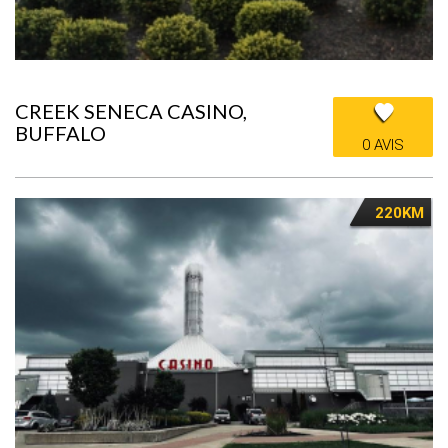
CREEK SENECA CASINO,
BUFFALO
0 AVIS
220KM