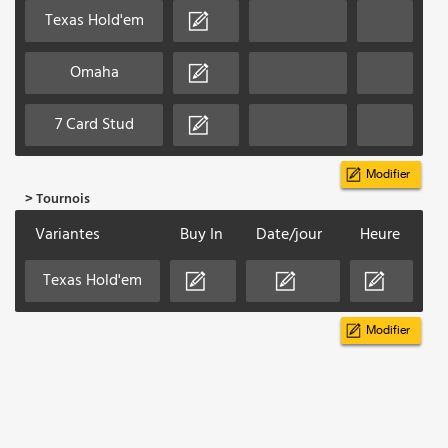
Texas Hold'em
Omaha
7 Card Stud
Modifier
> Tournois
Variantes
Buy In
Date/jour
Heure
Texas Hold'em
Modifier