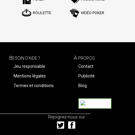
ROULETTE
VIDÉO POKER
B
À
ESOIN D'AIDE ?
PROPOS
Jeu responsable
Contact
Mentions légales
Publicité
Termes et conditions
Blog
Rejoignez-nous sur :