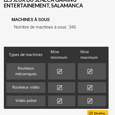
ENTERTAINEMENT, SALAMANCA
MACHINES À SOUS
Nombre de machines à sous : 340.
Mise
Mise
Types de machines
minimum
maximum
Rouleaux
mécaniques
Rouleaux vidéo
Vidéo poker
Modifier