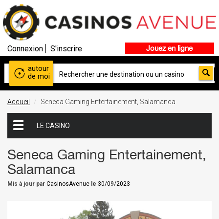
Connexion
S'inscrire
Jouez en ligne
autour
de moi
Accueil
Seneca Gaming Entertainement, Salamanca
LE CASINO
Seneca Gaming Entertainement,
Salamanca
Mis à jour par
CasinosAvenue
le
30/09/2023