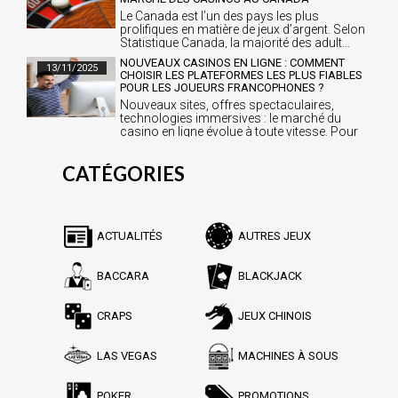
Le Canada est l’un des pays les plus
prolifiques en matière de jeux d’argent. Selon
Statistique Canada, la majorité des adult…
NOUVEAUX CASINOS EN LIGNE : COMMENT
13/11/2025
CHOISIR LES PLATEFORMES LES PLUS FIABLES
POUR LES JOUEURS FRANCOPHONES ?
Nouveaux sites, offres spectaculaires,
technologies immersives : le marché du
casino en ligne évolue à toute vitesse. Pour
le…
CATÉGORIES
ACTUALITÉS
AUTRES JEUX
BACCARA
BLACKJACK
CRAPS
JEUX CHINOIS
LAS VEGAS
MACHINES À SOUS
POKER
PROMOTIONS