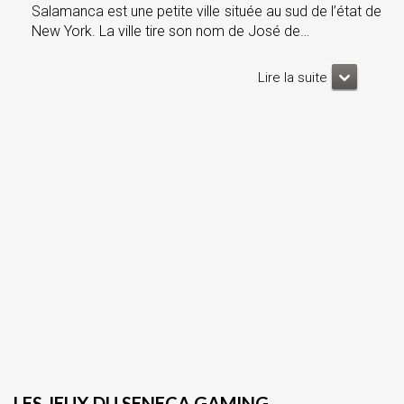
Salamanca est une petite ville située au sud de l’état de
New York. La ville tire son nom de José de…
Lire la suite
LES JEUX DU SENECA GAMING