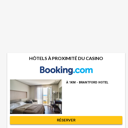
HÔTELS À PROXIMITÉ DU CASINO
À 1KM - BRANTFORD HOTEL
RÉSERVER