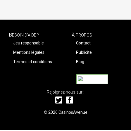
B
À
ESOIN D'AIDE ?
PROPOS
Jeu responsable
Contact
Mentions légales
Publicité
Termes et conditions
Blog
Rejoignez-nous sur :
© 2026
CasinosAvenue