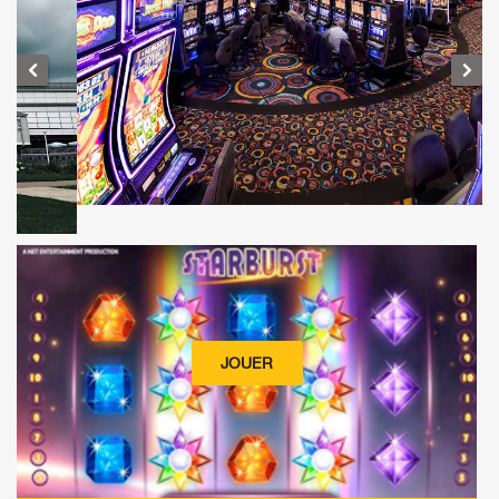
JOUER