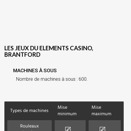
LES JEUX DU ELEMENTS CASINO,
BRANTFORD
MACHINES À SOUS
Nombre de machines à sous : 600.
Mise
Mise
Types de machines
minimum
maximum
Rouleaux