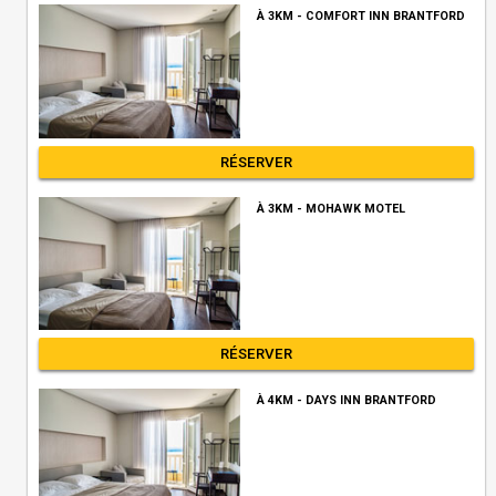
À 3KM - COMFORT INN BRANTFORD
RÉSERVER
À 3KM - MOHAWK MOTEL
RÉSERVER
À 4KM - DAYS INN BRANTFORD