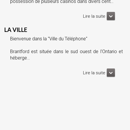
possession de plusieurs casinos dans divers cent…
Lire la suite
LA VILLE
Bienvenue dans la "Ville du Téléphone"
Brantford est située dans le sud ouest de l'Ontario et
héberge…
Lire la suite