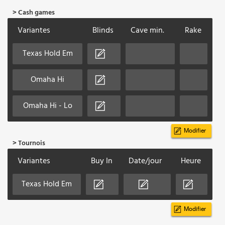
> Cash games
Variantes
Blinds
Cave min.
Rake
Texas Hold Em
Omaha Hi
Omaha Hi - Lo
Modifier
> Tournois
Variantes
Buy In
Date/jour
Heure
Texas Hold Em
Modifier