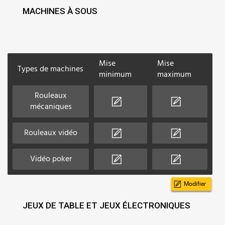
MACHINES À SOUS
Mise
Mise
Types de machines
minimum
maximum
Rouleaux
mécaniques
Rouleaux vidéo
Vidéo poker
Modifier
JEUX DE TABLE ET JEUX ÉLECTRONIQUES