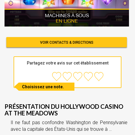
MACHINES À SOUS
EN LIGNE
VOIR CONTACTS & DIRECTIONS
Partagez votre avis sur cet établissement
Choisissez une note.
PRÉSENTATION DU HOLLYWOOD CASINO
AT THE MEADOWS
Il ne faut pas confondre Washington de Pennsylvanie
avec la capitale des États-Unis qui se trouve à …