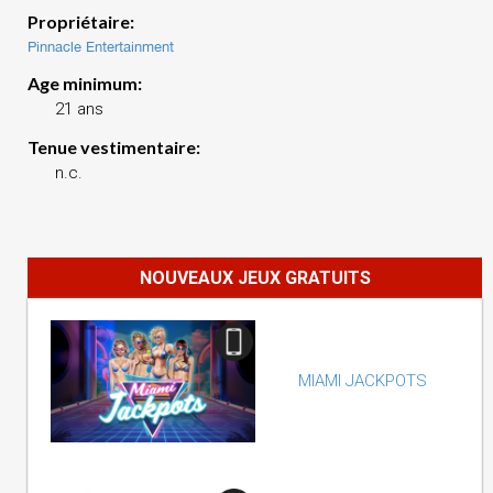
Propriétaire:
Pinnacle Entertainment
Age minimum:
21 ans
Tenue vestimentaire:
n.c.
NOUVEAUX JEUX GRATUITS
MIAMI JACKPOTS