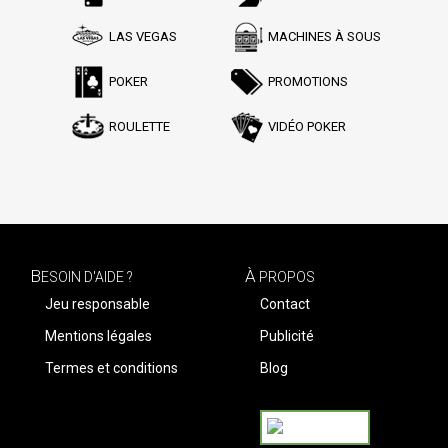
LAS VEGAS
MACHINES À SOUS
POKER
PROMOTIONS
ROULETTE
VIDÉO POKER
B
À
ESOIN D'AIDE ?
PROPOS
Jeu responsable
Contact
Mentions légales
Publicité
Termes et conditions
Blog