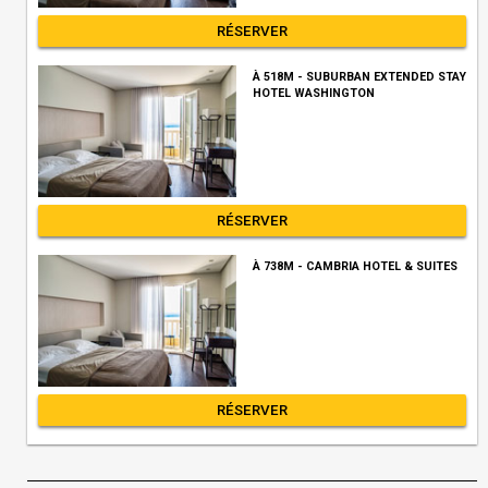
RÉSERVER
À 518M - SUBURBAN EXTENDED STAY
HOTEL WASHINGTON
RÉSERVER
À 738M - CAMBRIA HOTEL & SUITES
RÉSERVER