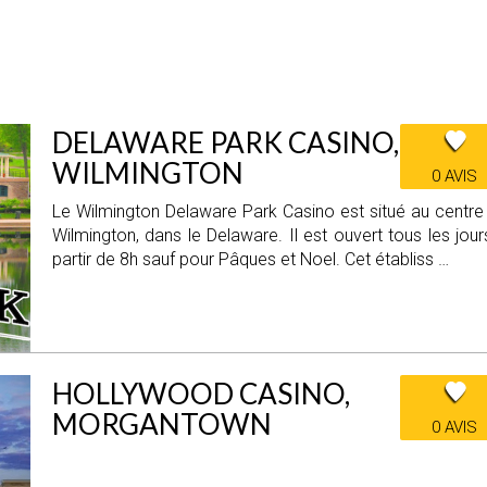
DELAWARE PARK CASINO,
WILMINGTON
0 AVIS
Le Wilmington Delaware Park Casino est situé au centre
Wilmington, dans le Delaware. Il est ouvert tous les jour
partir de 8h sauf pour Pâques et Noel. Cet établiss …
HOLLYWOOD CASINO,
MORGANTOWN
0 AVIS