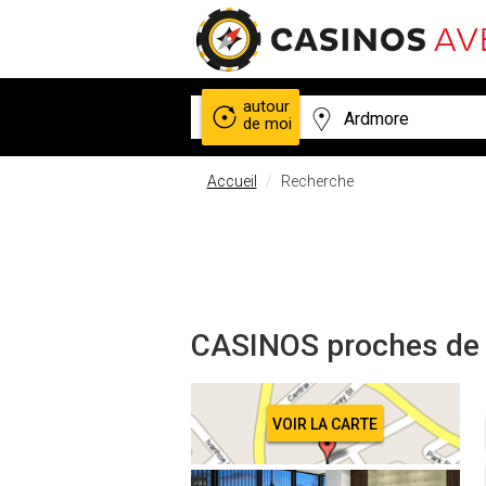
autour
de moi
Accueil
Recherche
CASINOS proches de 
VOIR LA CARTE