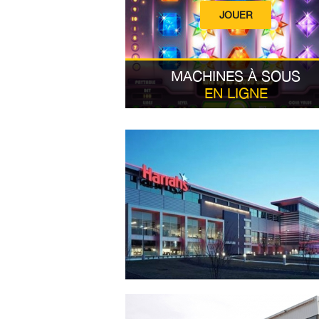
JOUER
MACHINES À SOUS
EN LIGNE