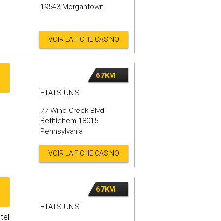
19543
Morgantown
VOIR LA FICHE CASINO
67KM
ETATS UNIS
77 Wind Creek Blvd
Bethlehem
18015
Pennsylvania
VOIR LA FICHE CASINO
67KM
ETATS UNIS
tel