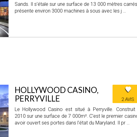
Sands. Il s’étale sur une surface de 13 000 mètres carrés
présente environ 3000 machines à sous avec les j …
HOLLYWOOD CASINO,
PERRYVILLE
2 AVIS
Le Hollywood Casino est situé à Perryville. Construit
2010 sur une surface de 7 000m². C'est le premier casin
avoir ouvert ses portes dans l'état du Maryland. Il pr …