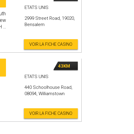
ETATS UNIS
uth
2999 Street Road,
19020,
New
Bensalem
H …
VOIR LA FICHE CASINO
43KM
ETATS UNIS
440 Schoolhouse Road,
08094,
Williamstown
VOIR LA FICHE CASINO