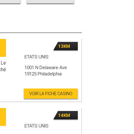
13KM
ETATS UNIS
 Le
1001 N Delaware Ave
ché
19125
Philadelphia
VOIR LA FICHE CASINO
14KM
ETATS UNIS