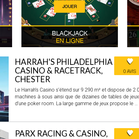
JOUER
BLACKJACK
EN LIGNE
HARRAH'S PHILADELPHIA
CASINO & RACETRACK,
0 AVIS
CHESTER
Le Harrah’s Casino s’étend sur 9 290 m² et dispose de 2 
machines à sous ainsi que de dizaines de tables de jeux
d’une poker room. La large gamme de jeux propose le …
PARX RACING & CASINO,